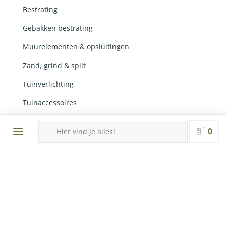
Bestrating
Gebakken bestrating
Muurelementen & opsluitingen
Zand, grind & split
Tuinverlichting
Tuinaccessoires
Producten
Aanbiedingen
zoeken
0
Ontwerp en realisatie door
Lemon 'N Salt
in
samenwerking met
RobertPeterson.nl
en Ingrid van