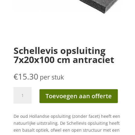
Schellevis opsluiting
7x20x100 cm antraciet
€
15.30
per stuk
Schellevis
Toevoegen aan offerte
opsluiting
7x20x100
cm
De oud Hollandse opsluiting (zonder facet) heeft een
antraciet
natuurlijke uitstraling. De Schellevis opsluiting heeft
aantal
een basalt optiek, ofwel een open structuur met een