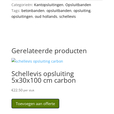
Categorieën:
Kantopsluitingen
,
Opsluitbanden
Tags:
betonbanden
,
opsluitbanden
,
opsluiting
,
opsluitingen
,
oud hollands
,
schellevis
Gerelateerde producten
Schellevis opsluiting
5x30x100 cm carbon
€
22.50
per stuk
Toevoegen aan offerte