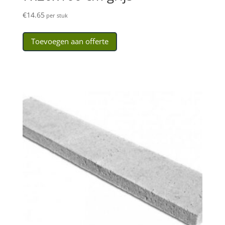
€
14.65
per stuk
Toevoegen aan offerte