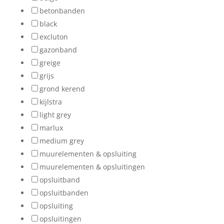
betonbanden
black
excluton
gazonband
greige
grijs
grond kerend
kijlstra
light grey
marlux
medium grey
muurelementen & opsluiting
muurelementen & opsluitingen
opsluitband
opsluitbanden
opsluiting
opsluitingen