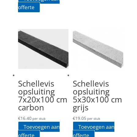
offerte
Schellevis
Schellevis
opsluiting
opsluiting
7x20x100 cm
5x30x100 cm
carbon
grijs
€
16.40
€
19.05
per stuk
per stuk
Toevoegen aan
Toevoegen aan
offerte
offerte