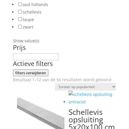
oud hollands
schellevis
taupe
zwart
Show value(s)
Prijs
Actieve filters
filters verwijderen
Gesortee
Resultaat 1–12 van de 56 resultaten wordt getoond
op
popularit
Schellevis
opsluiting
5x20x100 cm