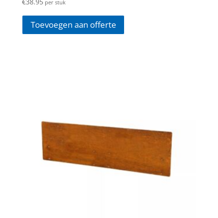
€
38.95
per stuk
Toevoegen aan offerte