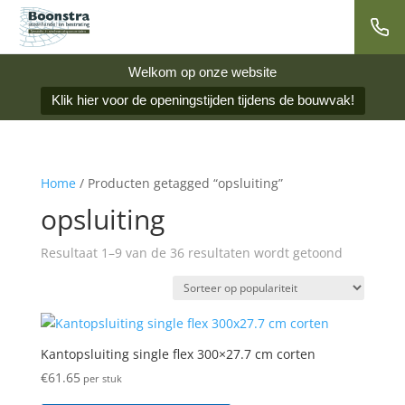
Welkom op onze website
Klik hier voor de openingstijden tijdens de bouwvak!
Home
/ Producten getagged “opsluiting”
opsluiting
Gesorteer
Resultaat 1–9 van de 36 resultaten wordt getoond
op
popularite
Kantopsluiting single flex 300×27.7 cm corten
€
61.65
per stuk