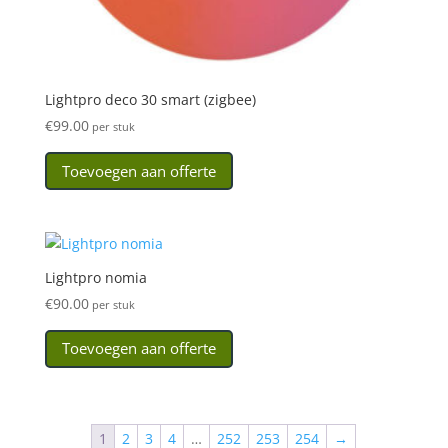
Lightpro deco 30 smart (zigbee)
€
99.00
per stuk
Toevoegen aan offerte
Lightpro nomia
€
90.00
per stuk
Toevoegen aan offerte
1
2
3
4
…
252
253
254
→