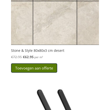
Stone & Style 80x80x3 cm desert
€
72.95
Oorspronkelijke
€
62.95
Huidige
per m²
prijs
prijs
Toevoegen aan offerte
was:
is:
€72.95.
€62.95.