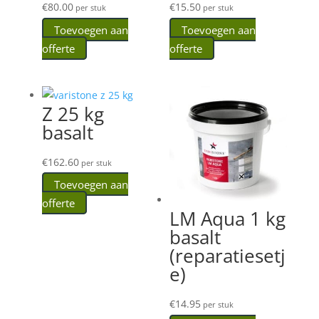
€
80.00
€
15.50
per stuk
per stuk
Toevoegen aan
Toevoegen aan
offerte
offerte
Z 25 kg
basalt
€
162.60
per stuk
Toevoegen aan
offerte
LM Aqua 1 kg
basalt
(reparatiesetj
e)
€
14.95
per stuk