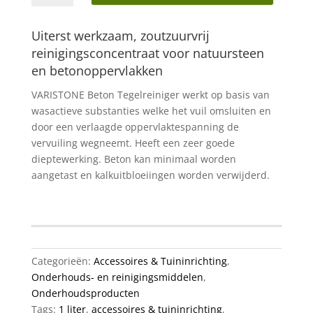
tegelreiniger
1
Uiterst werkzaam, zoutzuurvrij
liter
reinigingsconcentraat voor natuursteen
aantal
en betonoppervlakken
VARISTONE Beton Tegelreiniger werkt op basis van
wasactieve substanties welke het vuil omsluiten en
door een verlaagde oppervlaktespanning de
vervuiling wegneemt. Heeft een zeer goede
dieptewerking. Beton kan minimaal worden
aangetast en kalkuitbloeiingen worden verwijderd.
Categorieën:
Accessoires & Tuininrichting
,
Onderhouds- en reinigingsmiddelen
,
Onderhoudsproducten
Tags:
1 liter
,
accessoires & tuininrichting
,