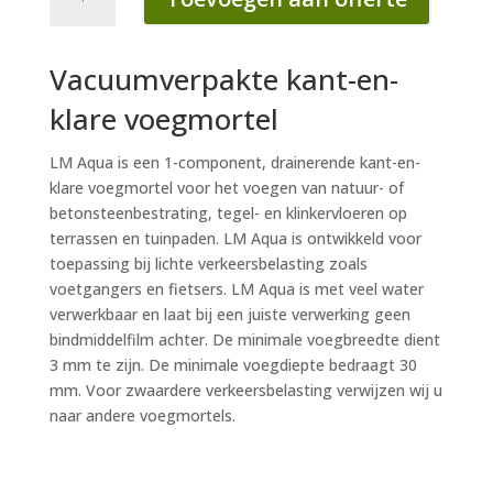
Aqua
1
kg
Vacuumverpakte kant-en-
basalt
(reparatiesetje)
klare voegmortel
aantal
LM Aqua is een 1-component, drainerende kant-en-
klare voegmortel voor het voegen van natuur- of
betonsteenbestrating, tegel- en klinkervloeren op
terrassen en tuinpaden. LM Aqua is ontwikkeld voor
toepassing bij lichte verkeersbelasting zoals
voetgangers en fietsers. LM Aqua is met veel water
verwerkbaar en laat bij een juiste verwerking geen
bindmiddelfilm achter. De minimale voegbreedte dient
3 mm te zijn. De minimale voegdiepte bedraagt 30
mm. Voor zwaardere verkeersbelasting verwijzen wij u
naar andere voegmortels.