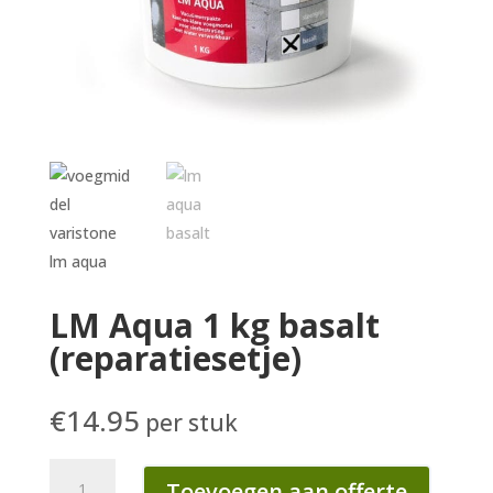
LM Aqua 1 kg basalt
(reparatiesetje)
€
14.95
per stuk
LM
Toevoegen aan offerte