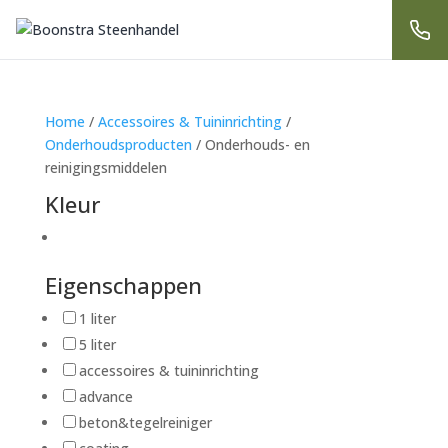
Home
/
Accessoires & Tuininrichting
/
Onderhoudsproducten
/ Onderhouds- en
reinigingsmiddelen
Kleur
Eigenschappen
1 liter
5 liter
accessoires & tuininrichting
advance
beton&tegelreiniger