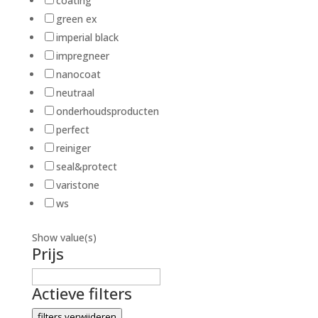
coating
green ex
imperial black
impregneer
nanocoat
neutraal
onderhoudsproducten
perfect
reiniger
seal&protect
varistone
ws
Show value(s)
Prijs
Actieve filters
filters verwijderen