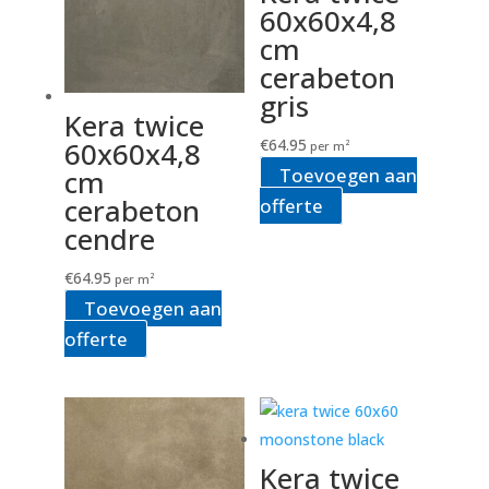
60x60x4,8
cm
cerabeton
gris
Kera twice
60x60x4,8
€
64.95
per m²
cm
Toevoegen aan
cerabeton
offerte
cendre
€
64.95
per m²
Toevoegen aan
offerte
Kera twice