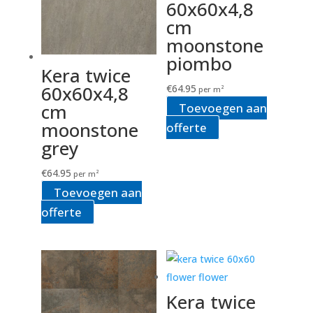
60x60x4,8
cm
moonstone
piombo
Kera twice
60x60x4,8
€
64.95
per m²
cm
Toevoegen aan
moonstone
offerte
grey
€
64.95
per m²
Toevoegen aan
offerte
Kera twice