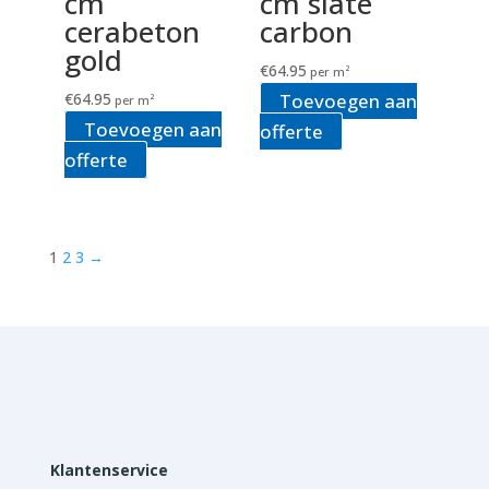
cm
cm slate
cerabeton
carbon
gold
€
64.95
per m²
€
64.95
Toevoegen aan
per m²
Toevoegen aan
offerte
offerte
1
2
3
→
Klantenservice