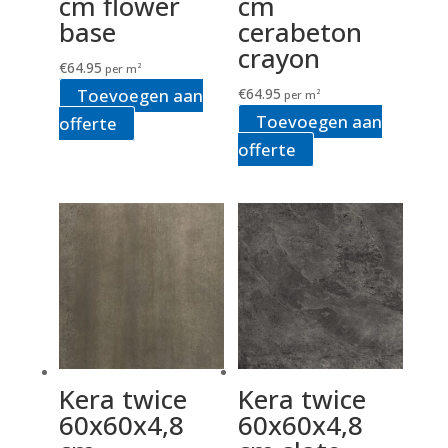
cm flower
cm
base
cerabeton
crayon
€
64.95
per m²
Toevoegen aan
€
64.95
per m²
Toevoegen aan
offerte
offerte
Kera twice
Kera twice
60x60x4,8
60x60x4,8