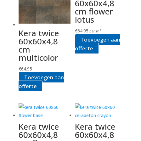
60x60x4,8
cm flower
lotus
Kera twice
€
64.95
per m²
60x60x4,8
Toevoegen aan
cm
offerte
multicolor
€
64.95
Toevoegen aan
offerte
Kera twice
Kera twice
60x60x4,8
60x60x4,8