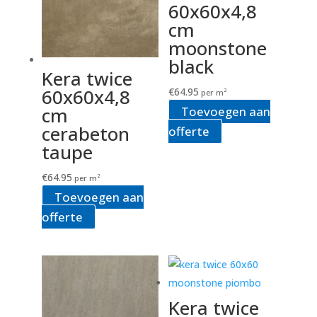
60x60x4,8
cm
moonstone
black
Kera twice
60x60x4,8
€
64.95
per m²
cm
Toevoegen aan
cerabeton
offerte
taupe
€
64.95
per m²
Toevoegen aan
offerte
Kera twice