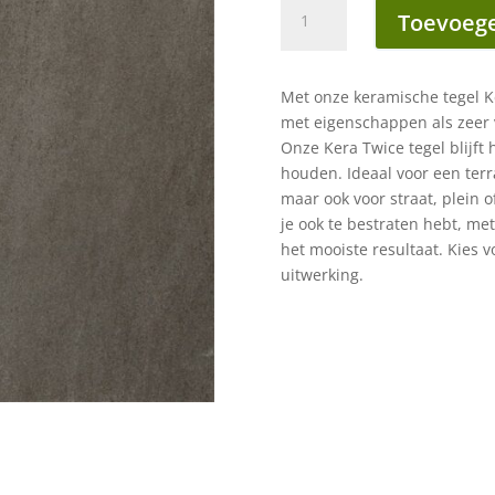
Kera
Toevoege
twice
60x60x4,8
cm
Met onze keramische tegel Ke
moonstone
met eigenschappen als zeer
piombo
Onze Kera Twice tegel blijft 
aantal
houden. Ideaal voor een terr
maar ook voor straat, plein 
je ook te bestraten hebt, me
het mooiste resultaat. Kies v
uitwerking.