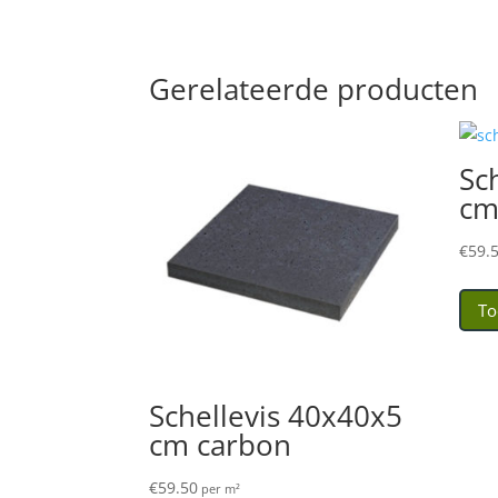
Gerelateerde producten
Sc
cm
€
59.
To
Schellevis 40x40x5
cm carbon
€
59.50
per m²