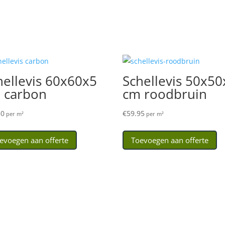
hellevis 60x60x5
Schellevis 50x50
 carbon
cm roodbruin
50
€
59.95
per m²
per m²
evoegen aan offerte
Toevoegen aan offerte