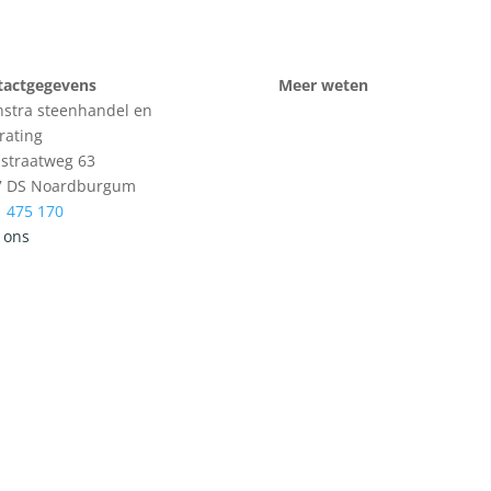
tactgegevens
Meer weten
stra steenhandel en
rating
sstraatweg 63
7 DS Noardburgum
 475 170
 ons