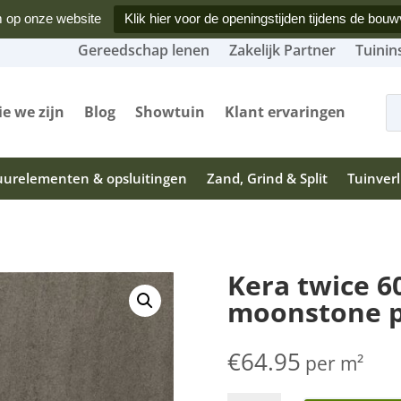
 op onze website
Klik hier voor de openingstijden tijdens de bouw
Gereedschap lenen
Zakelijk Partner
Tuinin
Produ
zoeke
e we zijn
Blog
Showtuin
Klant ervaringen
urelementen & opsluitingen
Zand, Grind & Split
Tuinverl
Kera twice 6
moonstone 
€
64.95
per m²