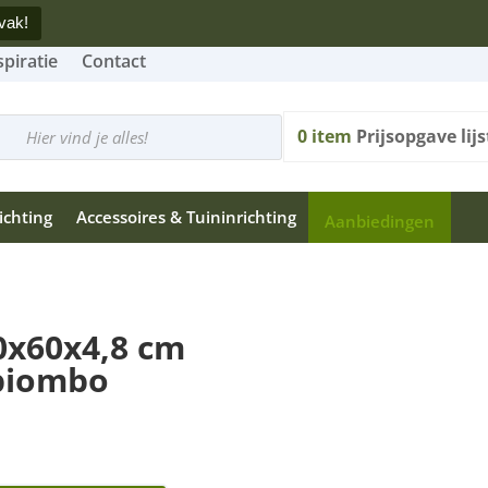
vak!
spiratie
Contact
cten
n
0
item
Prijsopgave lijs
ichting
Accessoires & Tuininrichting
Aanbiedingen
0x60x4,8 cm
piombo