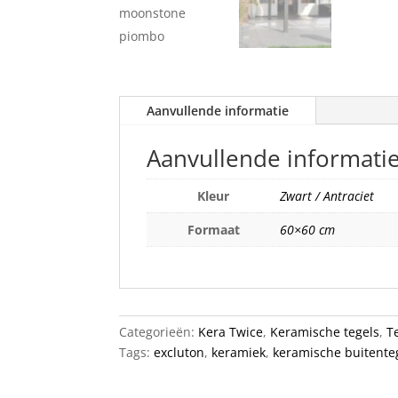
Aanvullende informatie
Aanvullende informati
Kleur
Zwart / Antraciet
Formaat
60×60 cm
Categorieën:
Kera Twice
,
Keramische tegels
,
T
Tags:
excluton
,
keramiek
,
keramische buitente