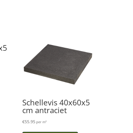
x5
Schellevis 40x60x5
cm antraciet
€
55.95
per m²