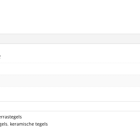
e
errastegels
gels
,
keramische tegels