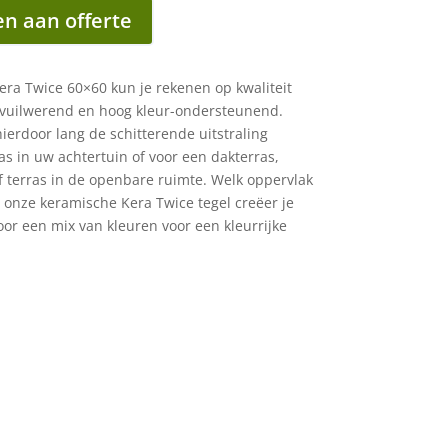
n aan offerte
ra Twice 60×60 kun je rekenen op kwaliteit
 vuilwerend en hoog kleur-ondersteunend.
hierdoor lang de schitterende uitstraling
as in uw achtertuin of voor een dakterras,
of terras in de openbare ruimte. Welk oppervlak
t onze keramische Kera Twice tegel creëer je
oor een mix van kleuren voor een kleurrijke