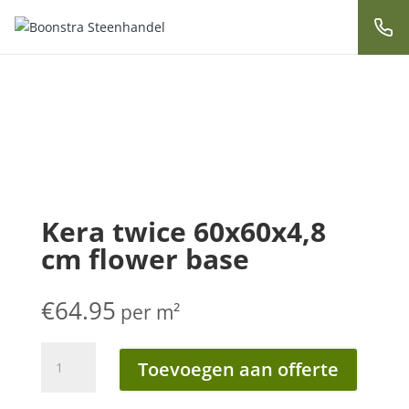
Kera twice 60x60x4,8
cm flower base
€
64.95
per m²
Kera
Toevoegen aan offerte
twice
60x60x4,8