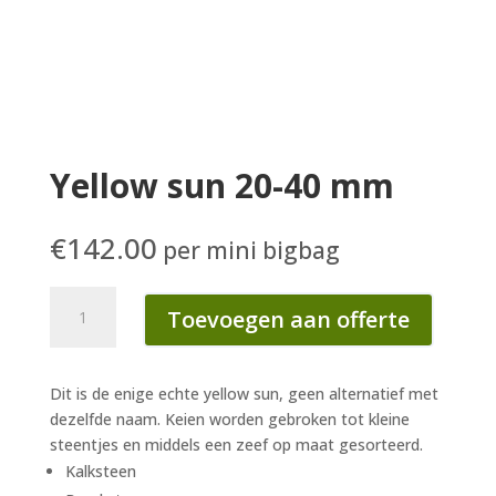
Yellow sun 20-40 mm
€
142.00
per mini bigbag
Yellow
Toevoegen aan offerte
sun
20-
40
Dit is de enige echte yellow sun, geen alternatief met
mm
dezelfde naam. Keien worden gebroken tot kleine
aantal
steentjes en middels een zeef op maat gesorteerd.
Kalksteen