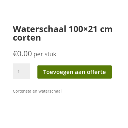
Waterschaal 100×21 cm
corten
€
0.00
per stuk
Waterschaal
Toevoegen aan offerte
100x21
cm
corten
Cortenstalen waterschaal
aantal