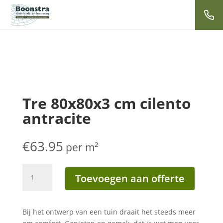
Tre 80x80x3 cm cilento
antracite
€
63.95
per m²
Tre
Toevoegen aan offerte
80x80x3
cm
cilento
Bij het ontwerp van een tuin draait het steeds meer
antracite