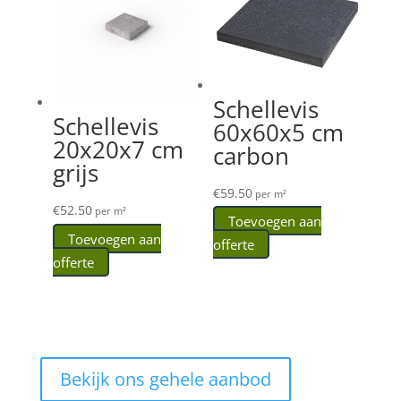
Schellevis
Schellevis
60x60x5 cm
20x20x7 cm
carbon
grijs
€
59.50
per m²
€
52.50
per m²
Toevoegen aan
Toevoegen aan
offerte
offerte
Bekijk ons gehele aanbod