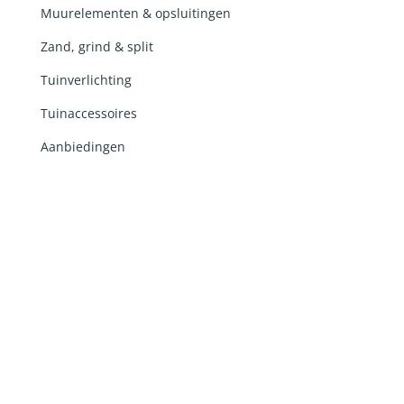
Muurelementen & opsluitingen
Zand, grind & split
Tuinverlichting
Tuinaccessoires
Aanbiedingen
Ontwerp en realisatie door
Lemon 'N Salt
in
samenwerking met
RobertPeterson.nl
en Ingrid van
Damme webteksten ©2026