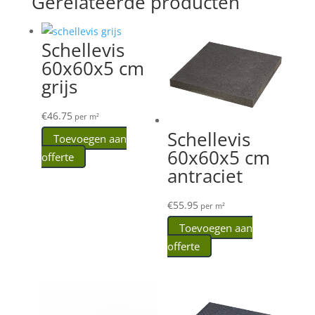
Gerelateerde producten
Schellevis
60x60x5 cm
grijs
€
46.75
per m²
Schellevis
Toevoegen aan
60x60x5 cm
offerte
antraciet
€
55.95
per m²
Toevoegen aan
offerte