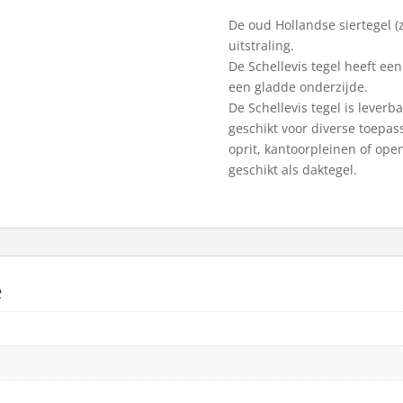
grijs
De oud Hollandse siertegel (z
aantal
uitstraling.
De Schellevis tegel heeft ee
een gladde onderzijde.
De Schellevis tegel is lever
geschikt voor diverse toepas
oprit, kantoorpleinen of open
geschikt als daktegel.
e