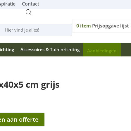
spiratie
Contact
ducten
0
item
Prijsopgave lijst
ken
ichting
Accessoires & Tuininrichting
Aanbiedingen
x40x5 cm grijs
n aan offerte