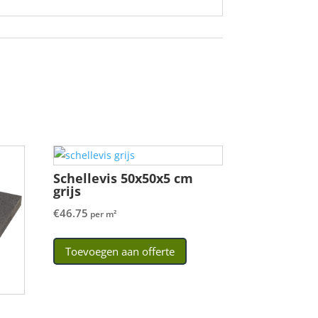
Schellevis 50x50x5 cm
grijs
€
46.75
per m²
Toevoegen aan offerte