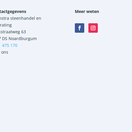
tactgegevens
Meer weten
nstra steenhandel en
rating
sstraatweg 63
7 DS Noardburgum
1 475 170
 ons