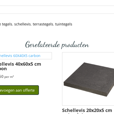
 tegels
,
schellevis
,
terrastegels
,
tuintegels
Gerelateerde producten
ellevis 40x60x5 cm
bon
50
per m²
evoegen aan offerte
Schellevis 20x20x5 cm