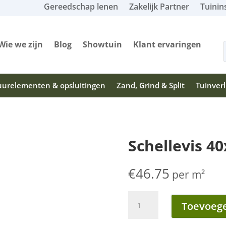
Gereedschap lenen
Zakelijk Partner
Tuinin
Pro
Wie we zijn
Blog
Showtuin
Klant ervaringen
zoe
urelementen & opsluitingen
Zand, Grind & Split
Tuinverl
Schellevis 40
€
46.75
per m²
Schellevis
Toevoege
40x40x5
cm