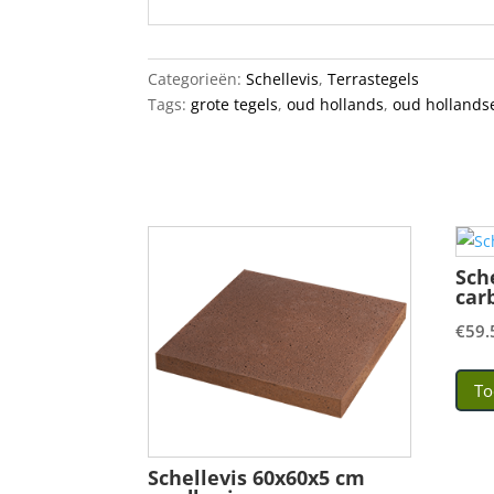
Categorieën:
Schellevis
,
Terrastegels
Tags:
grote tegels
,
oud hollands
,
oud hollandse
Sch
car
€
59.
To
Schellevis 60x60x5 cm