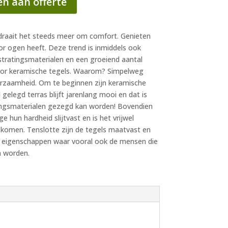
n aan offerte
 draait het steeds meer om comfort. Genieten
r ogen heeft. Deze trend is inmiddels ook
stratingsmaterialen en een groeiend aantal
voor keramische tegels. Waarom? Simpelweg
urzaamheid. Om te beginnen zijn keramische
gelegd terras blijft jarenlang mooi en dat is
atingsmaterialen gezegd kan worden! Bovendien
 hun hardheid slijtvast en is het vrijwel
 komen. Tenslotte zijn de tegels maatvast en
e eigenschappen waar vooral ook de mensen die
n worden.