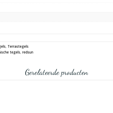
gels
,
Terrastegels
ische tegels
,
redsun
Gerelateerde producten