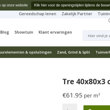
 op onze website
Klik hier voor de openingstijden tijdens de bouw
Gereedschap lenen
Zakelijk Partner
Tuinin
Producten
Blog
Showtuin
Klant ervaringen
zoeken
urelementen & opsluitingen
Zand, Grind & Split
Tuinverl
Tre 40x80x3 c
€
61.95
per m²
Tre