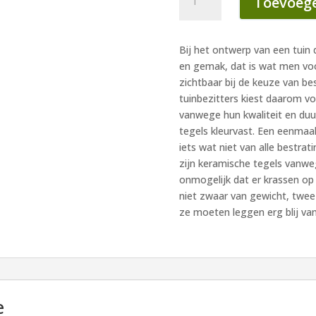
Toevoege
40x80x3
cm
cilento
Bij het ontwerp van een tuin
grigio
en gemak, dat is wat men voo
aantal
zichtbaar bij de keuze van be
tuinbezitters kiest daarom 
vanwege hun kwaliteit en du
tegels kleurvast. Een eenmaal 
iets wat niet van alle bestr
zijn keramische tegels vanwege
onmogelijk dat er krassen op
niet zwaar van gewicht, twe
ze moeten leggen erg blij va
e