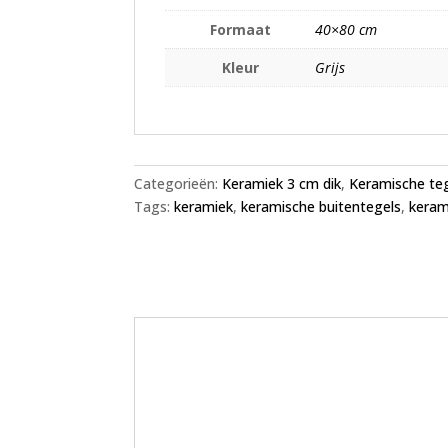
Formaat
40×80 cm
Kleur
Grijs
Categorieën:
Keramiek 3 cm dik
,
Keramische te
Tags:
keramiek
,
keramische buitentegels
,
keram