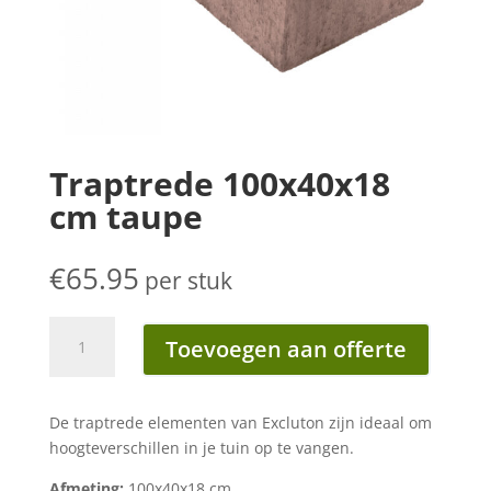
Traptrede 100x40x18
cm taupe
€
65.95
per stuk
Traptrede
Toevoegen aan offerte
100x40x18
cm
taupe
De traptrede elementen van Excluton zijn ideaal om
aantal
hoogteverschillen in je tuin op te vangen.
Afmeting:
100x40x18 cm