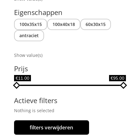
Eigenschappen
100x35x15
100x40x18
60x30x15
antraciet
Show value(s)
Prijs
€11.00
€95.00
Actieve filters
Nothing is selected
filters verwijderen