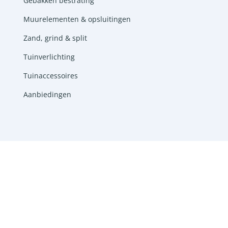
Gebakken bestrating
Muurelementen & opsluitingen
Zand, grind & split
Tuinverlichting
Tuinaccessoires
Aanbiedingen
Ontwerp en realisatie door
Lemon 'N Salt
in
samenwerking met
RobertPeterson.nl
en Ingrid van
Damme webteksten ©2026