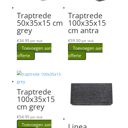
Traptrede
Traptrede
50x35x15 cm
100x35x15
grey
cm antra
€
34.95
€
59.50
per stuk
per stuk
Toevoegen aan
Toevoegen aan
offerte
offerte
Traptrede
100x35x15
cm grey
€
54.95
per stuk
Linea
Toevoegen aan