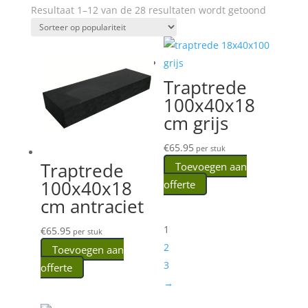
Gesortee
Resultaat 1–12 van de 28 resultaten wordt getoond
op
popularit
Traptrede
100x40x18
cm grijs
€
65.95
per stuk
Traptrede
Toevoegen aan
100x40x18
offerte
cm antraciet
1
€
65.95
per stuk
2
Toevoegen aan
3
offerte
→