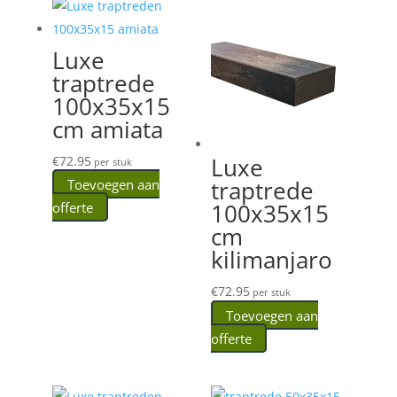
Luxe
traptrede
100x35x15
cm amiata
Luxe
€
72.95
per stuk
traptrede
Toevoegen aan
100x35x15
offerte
cm
kilimanjaro
€
72.95
per stuk
Toevoegen aan
offerte