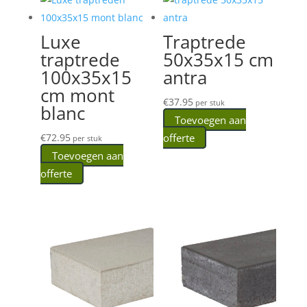
Luxe
Traptrede
traptrede
50x35x15 cm
100x35x15
antra
cm mont
€
37.95
per stuk
blanc
Toevoegen aan
€
72.95
offerte
per stuk
Toevoegen aan
offerte