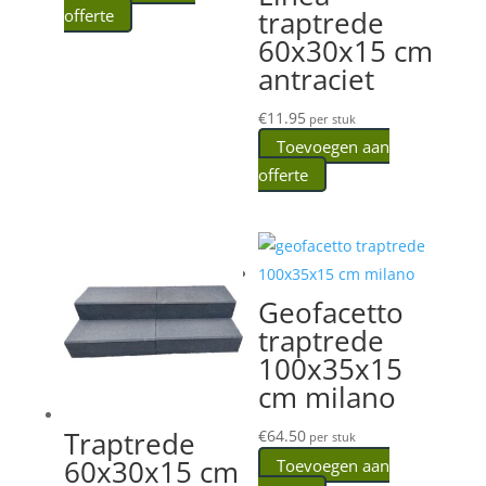
traptrede
offerte
60x30x15 cm
antraciet
€
11.95
per stuk
Toevoegen aan
offerte
Geofacetto
traptrede
100x35x15
cm milano
Traptrede
€
64.50
per stuk
60x30x15 cm
Toevoegen aan