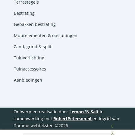
Terrastegels
Bestrating
Gebakken bestrating
Muurelementen & opsluitingen
Zand, grind & split
Tuinverlichting
Tuinaccessoires
Aanbiedingen
Ontwerp en realisatie door
Lemon 'N Salt
in
samenwerking met
RobertPeterson.nl
en Ingrid van
Damme webteksten ©2026
0
X