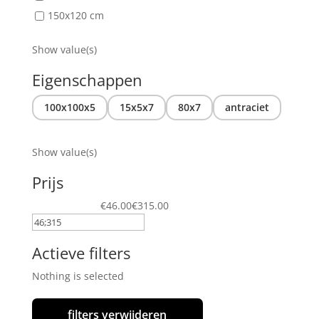
150x120 cm
Show value(s)
Eigenschappen
100x100x5
15x5x7
80x7
antraciet
Show value(s)
Prijs
€46.00
€315.00
Actieve filters
Nothing is selected
filters verwijderen