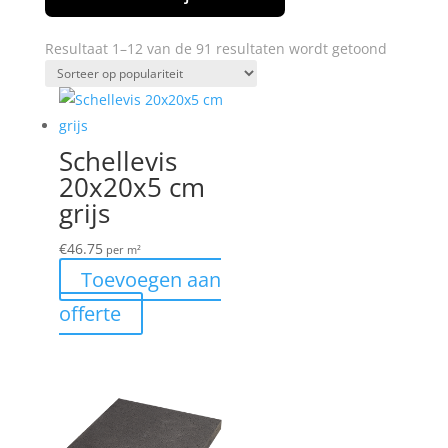
Gesortee
Resultaat 1–12 van de 91 resultaten wordt getoond
op
popularit
Schellevis
20x20x5 cm
grijs
€
46.75
per m²
Toevoegen aan
offerte