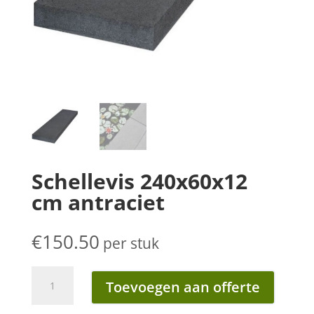
Schellevis 240x60x12
cm antraciet
€
150.50
per stuk
Schellevis
Toevoegen aan offerte
240x60x12
cm