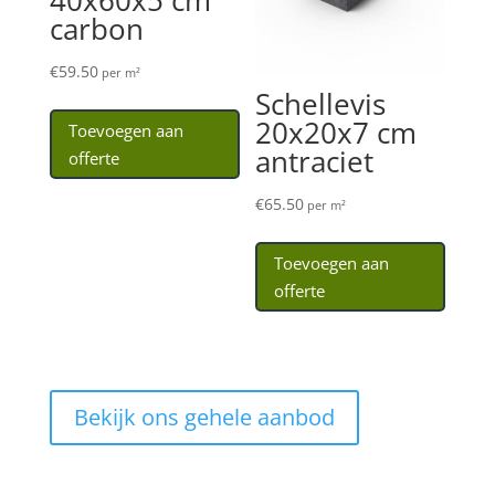
40x60x5 cm
carbon
€
59.50
per m²
Schellevis
20x20x7 cm
Toevoegen aan
antraciet
offerte
€
65.50
per m²
Toevoegen aan
offerte
Bekijk ons gehele aanbod