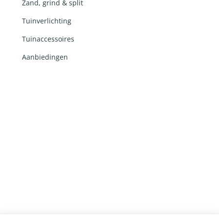
Zand, grind & split
Tuinverlichting
Tuinaccessoires
Aanbiedingen
Ontwerp en realisatie door
Lemon 'N Salt
in
samenwerking met
RobertPeterson.nl
en Ingrid van
Damme webteksten ©2026
Producten