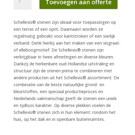
Toevoegen aan offerte
15x5x7
cm
grijs
Schellevis® stenen zijn ideaal voor toepassingen op
aantal
een terras of een oprit. Daarnaast worden ze
regelmatig gebruikt voor kantstroken of een sierlijk
verband. Denk hierbij aan het maken van een visgraat-
of elleboogmotief. De Schellevis® stenen zijn
verkrijgbaar in twee afmetingen en diverse kleuren.
Dankzij de herkenbare oud-Hollandse uitstraling en
structuur zijn de stenen prima te combineren met
andere producten uit het Schellevis® assortiment. De
combinatie van de beste natuurlijke grond- en
kleurstoffen, een speciaal productieproces en
Nederlands vakmanschap geeft de stenen een uniek
en tijdloos karakter. Op diverse plekken voelen de
Schellevis® stenen zich in hun element: rondom het
huis, op het dak en in openbare buitenruimtes.