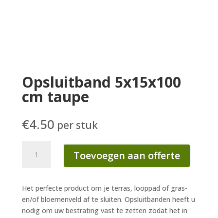
Opsluitband 5x15x100
cm taupe
€
4.50
per stuk
Opsluitband
Toevoegen aan offerte
5x15x100
cm
taupe
Het perfecte product om je terras, looppad of gras-
aantal
en/of bloemenveld af te sluiten. Opsluitbanden heeft u
nodig om uw bestrating vast te zetten zodat het in