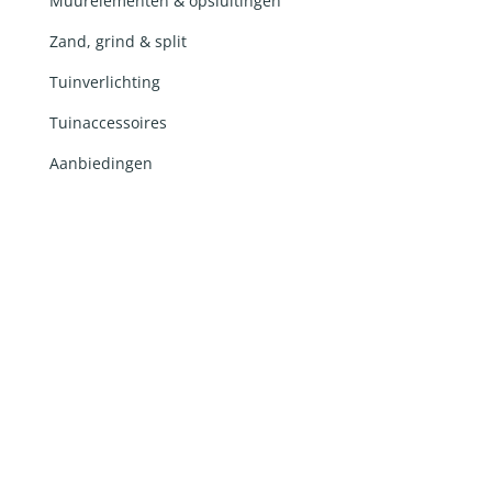
Muurelementen & opsluitingen
Zand, grind & split
Tuinverlichting
Tuinaccessoires
Aanbiedingen
Ontwerp en realisatie door
Lemon 'N Salt
in
samenwerking met
RobertPeterson.nl
en Ingrid van
Damme webteksten ©2026