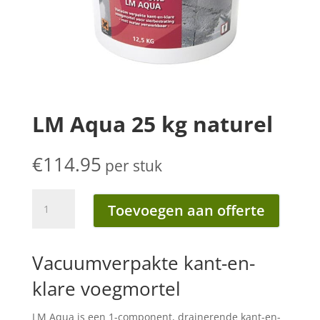
LM Aqua 25 kg naturel
€
114.95
per stuk
LM
Toevoegen aan offerte
Aqua
25
kg
Vacuumverpakte kant-en-
naturel
aantal
klare voegmortel
LM Aqua is een 1-component, drainerende kant-en-