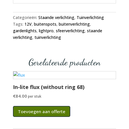
Categorieën:
Staande verlichting
,
Tuinverlichting
Tags:
12V
,
buitenspots
,
buitenverlichting
,
gardenlights
,
lightpro
,
sfeerverlichting
,
staande
verlichting
,
tuinverlichting
Gerelateerde producten
In-lite flux (without ring 68)
€
84.00
per stuk
Toevoegen aan offerte