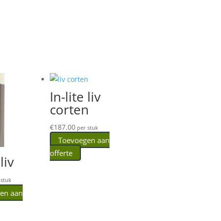
In-lite liv
corten
€
187.00
per stuk
Toevoegen aan
offerte
liv
stuk
en aan