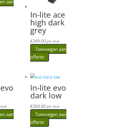
en aan
In-lite ace
high dark
grey
€
249.00
per stuk
Toevoegen aan
offerte
e evo
In-lite evo
dark low
€
269.00
stuk
per stuk
en aan
Toevoegen aan
offerte