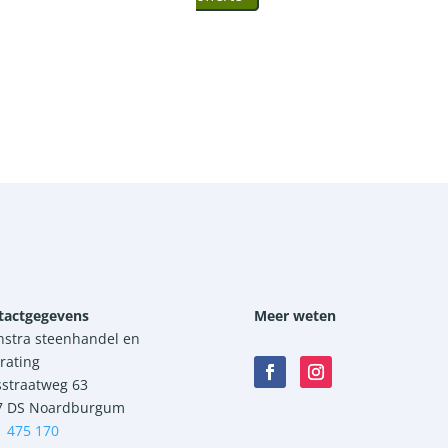
tactgegevens
Meer weten
nstra steenhandel en
rating
sstraatweg 63
7 DS Noardburgum
1 475 170