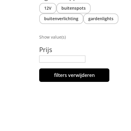
12V
buitenspots
buitenverlichting
gardenlights
Show value(s)
Prijs
filters verwijderen