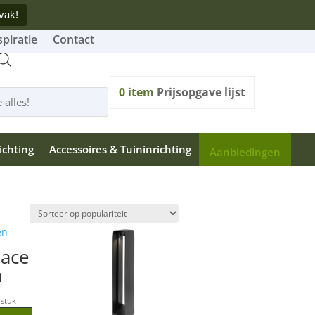
vak!
spiratie
Contact
0
item
Prijsopgave lijst
ichting
Accessoires & Tuininrichting
Aanbiedingen
 ace
n
stuk