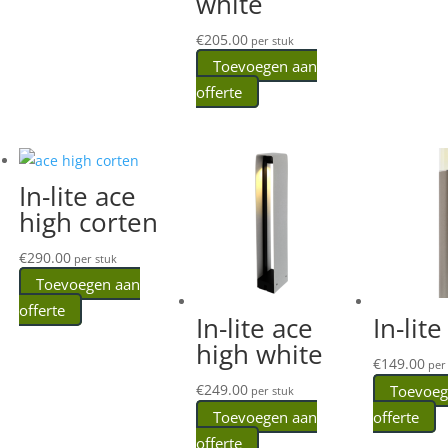
white
€
205.00
per stuk
Toevoegen aan
offerte
In-lite ace
high corten
€
290.00
per stuk
Toevoegen aan
offerte
In-lite ace
In-lite 
high white
€
149.00
per 
€
249.00
Toevoeg
per stuk
Toevoegen aan
offerte
offerte