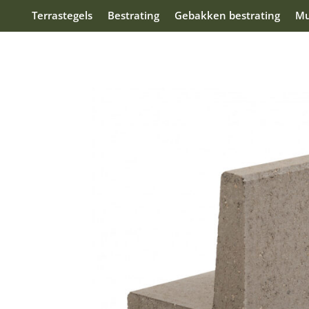
Terrastegels
Bestrating
Gebakken bestrating
Mu