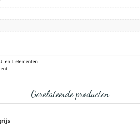
e
U- en L-elementen
ment
Gerelateerde producten
rijs