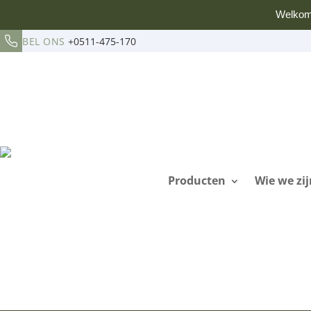
Welkom
BEL ONS
+0511-475-170
Producten
Wie we zij