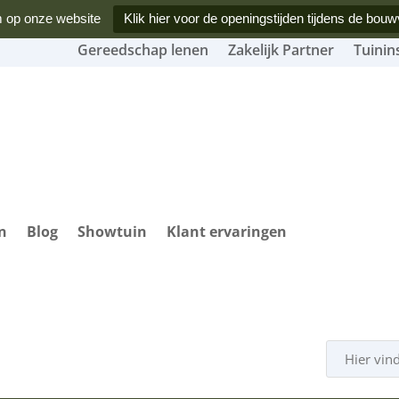
 op onze website
Klik hier voor de openingstijden tijdens de bouw
Gereedschap lenen
Zakelijk Partner
Tuinin
n
Blog
Showtuin
Klant ervaringen
Producten
zoeken