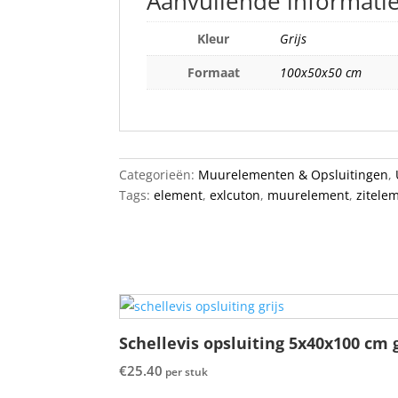
Aanvullende informati
Kleur
Grijs
Formaat
100x50x50 cm
Categorieën:
Muurelementen & Opsluitingen
,
Tags:
element
,
exlcuton
,
muurelement
,
zitele
Schellevis opsluiting 5x40x100 cm g
€
25.40
per stuk