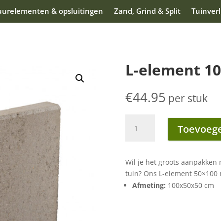
urelementen & opsluitingen
Zand, Grind & Split
Tuinverl
L-element 10
€
44.95
per stuk
L-
Toevoege
element
100x50x50
cm
Wil je het groots aanpakken 
grijs
tuin? Ons L-element 50×100 
aantal
Afmeting:
100x50x50 cm