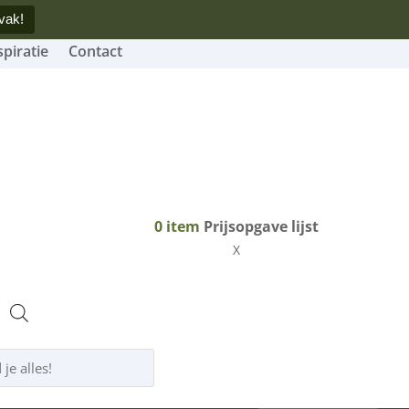
vak!
spiratie
Contact
0
item
Prijsopgave lijst
X