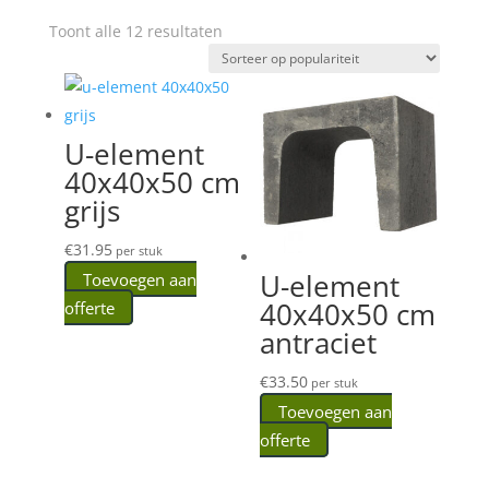
Gesorteerd
Toont alle 12 resultaten
op
populariteit
U-element
40x40x50 cm
grijs
€
31.95
per stuk
U-element
Toevoegen aan
40x40x50 cm
offerte
antraciet
€
33.50
per stuk
Toevoegen aan
offerte