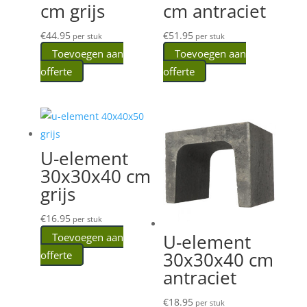
cm grijs
cm antraciet
€
44.95
€
51.95
per stuk
per stuk
Toevoegen aan
Toevoegen aan
offerte
offerte
U-element
30x30x40 cm
grijs
€
16.95
per stuk
U-element
Toevoegen aan
30x30x40 cm
offerte
antraciet
€
18.95
per stuk