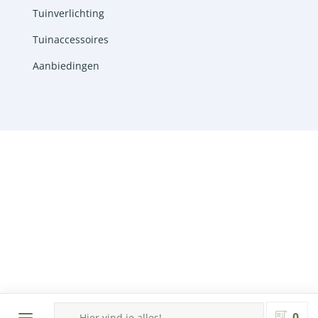
Tuinverlichting
Tuinaccessoires
Aanbiedingen
Ontwerp en realisatie door
Lemon 'N Salt
in
samenwerking met
RobertPeterson.nl
en Ingrid van
Damme webteksten ©2026
Producten
zoeken
0