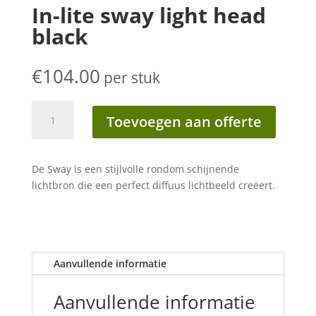
In-lite sway light head
black
€
104.00
per stuk
In-
Toevoegen aan offerte
lite
sway
light
De Sway is een stijlvolle rondom schijnende
head
lichtbron die een perfect diffuus lichtbeeld creëert.
black
aantal
Aanvullende informatie
Aanvullende informatie