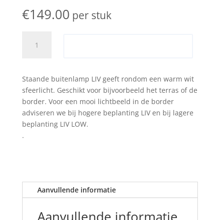
€
149.00
per stuk
In-
Toevoegen aan offerte
lite
liv
aantal
Staande buitenlamp LIV geeft rondom een warm wit
sfeerlicht. Geschikt voor bijvoorbeeld het terras of de
border. Voor een mooi lichtbeeld in de border
adviseren we bij hogere beplanting LIV en bij lagere
beplanting LIV LOW.
.
Aanvullende informatie
Aanvullende informatie