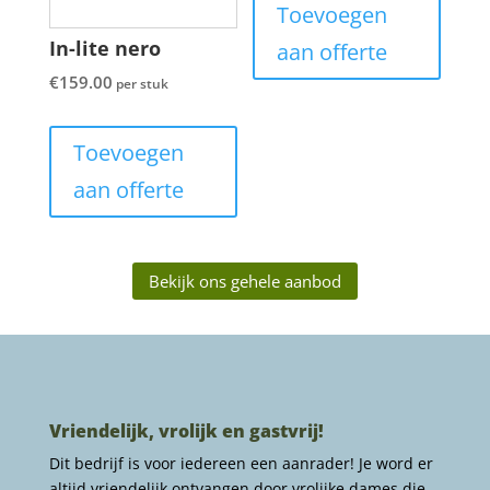
Toevoegen
In-lite nero
aan offerte
€
159.00
per stuk
Toevoegen
aan offerte
Bekijk ons gehele aanbod
Vriendelijk, vrolijk en gastvrij!
Dit bedrijf is voor iedereen een aanrader! Je word er
altijd vriendelijk ontvangen door vrolijke dames die