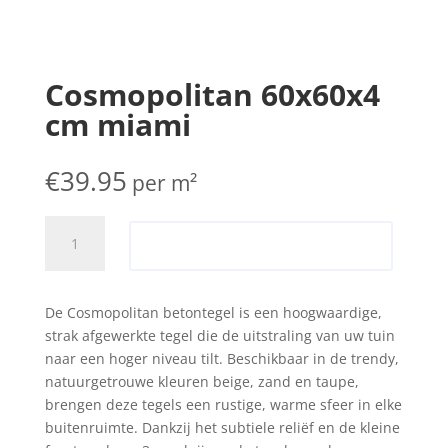
Cosmopolitan 60x60x4
cm miami
€
39.95
per m²
Cosmopolitan
Toevoegen aan offerte
60x60x4
cm
miami
De Cosmopolitan betontegel is een hoogwaardige,
aantal
strak afgewerkte tegel die de uitstraling van uw tuin
naar een hoger niveau tilt. Beschikbaar in de trendy,
natuurgetrouwe kleuren beige, zand en taupe,
brengen deze tegels een rustige, warme sfeer in elke
buitenruimte. Dankzij het subtiele reliëf en de kleine