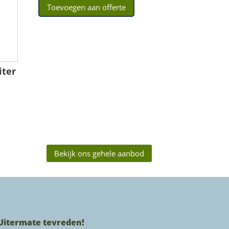
Toevoegen aan offerte
iter
Bekijk ons gehele aanbod
Uitermate tevreden!