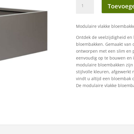
Bloembak
Toevoege
zonder
bodem
90x90x40
Modulaire vlakke bloembakk
cm
taupe
Ontdek de veelzijdigheid en 
aantal
bloembakken. Gemaakt van 
ontworpen met een slim en p
eenvoudig op te bouwen en i
modulaire bloembakken zijn 
stijlvolle kleuren, afgewerkt
vindt u altijd een bloembak d
De modulaire vlakke bloemba