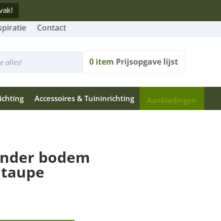
vak!
spiratie
Contact
0
item
Prijsopgave lijst
ichting
Accessoires & Tuininrichting
Aanbiedingen
onder bodem
 taupe