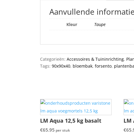
Aanvullende informati
Kleur
Taupe
Categorieën:
Accessoires & Tuininrichting
,
Pla
Tags:
90x90x40
,
bloembak
,
forsento
,
plantenb
LM Aqua 12,5 kg basalt
LM 
€
65.95
€
65.
per stuk