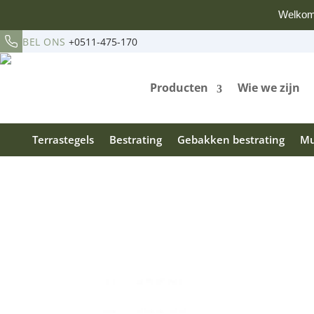
Welkom
BEL ONS
+0511-475-170
Producten
Wie we zijn
Terrastegels
Bestrating
Gebakken bestrating
Mu