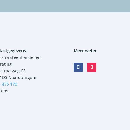
tactgegevens
Meer weten
nstra steenhandel en
rating
sstraatweg 63
7 DS Noardburgum
1 475 170
 ons