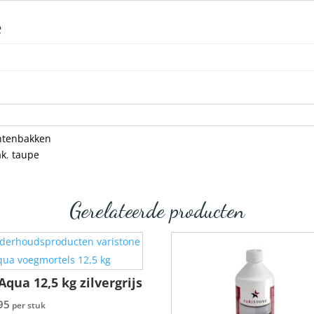
e
ntenbakken
ak
,
taupe
Gerelateerde producten
Aqua 12,5 kg zilvergrijs
95
per stuk