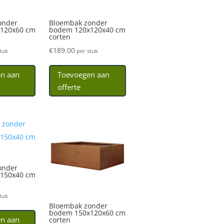
onder
Bloembak zonder
120x60 cm
bodem 120x120x40 cm
corten
€
189.00
tuk
per stuk
n aan
Toevoegen aan
offerte
onder
150x40 cm
tuk
Bloembak zonder
bodem 150x120x60 cm
n aan
corten