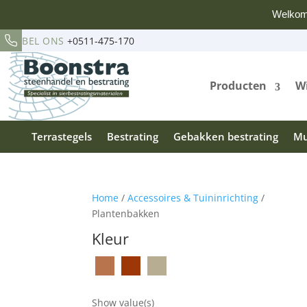
Welkom
BEL ONS
+0511-475-170
Producten
Wi
Terrastegels
Bestrating
Gebakken bestrating
Mu
Home
/
Accessoires & Tuininrichting
/
Plantenbakken
Kleur
Show value(s)