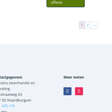
offerte
1
2
→
tactgegevens
Meer weten
nstra steenhandel en
rating
sstraatweg 63
7 DS Noardburgum
1 475 170
 ons