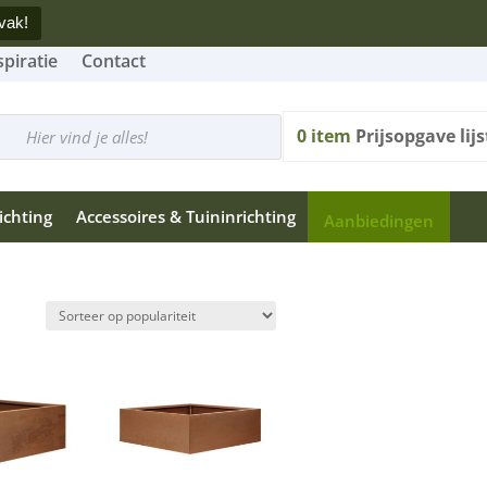
vak!
spiratie
Contact
cten
n
0
item
Prijsopgave lijs
ichting
Accessoires & Tuininrichting
Aanbiedingen