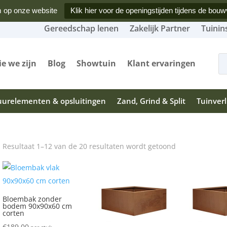
 op onze website
Klik hier voor de openingstijden tijdens de bouw
Gereedschap lenen
Zakelijk Partner
Tuinin
Produ
zoeke
e we zijn
Blog
Showtuin
Klant ervaringen
urelementen & opsluitingen
Zand, Grind & Split
Tuinverl
Gesorteerd
Resultaat 1–12 van de 20 resultaten wordt getoond
op
populariteit
Bloembak zonder
bodem 90x90x60 cm
corten
€
189.00