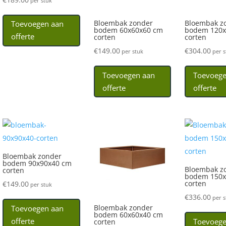
per stuk
Bloembak zonder
Bloembak z
Toevoegen aan
bodem 60x60x60 cm
bodem 120x
offerte
corten
corten
€
149.00
€
304.00
per stuk
per s
Toevoegen aan
Toevoege
offerte
offerte
Bloembak zonder
bodem 90x90x40 cm
Bloembak z
corten
bodem 150x
corten
€
149.00
per stuk
€
336.00
per s
Bloembak zonder
Toevoegen aan
bodem 60x60x40 cm
offerte
Toevoege
corten