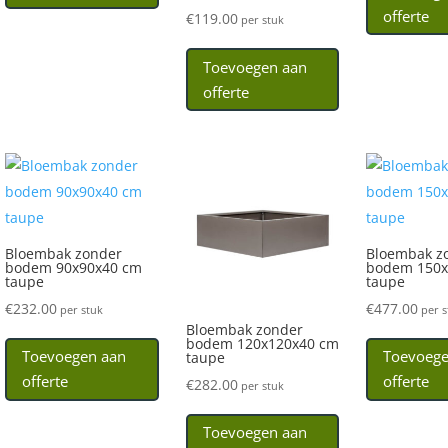
offerte
€
119.00
per stuk
Toevoegen aan
offerte
Bloembak zonder
Bloembak z
bodem 90x90x40 cm
bodem 150x
taupe
taupe
€
232.00
€
477.00
per stuk
per s
Bloembak zonder
bodem 120x120x40 cm
Toevoegen aan
Toevoege
taupe
offerte
offerte
€
282.00
per stuk
Toevoegen aan