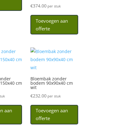
€
374.00
per stuk
Toevoegen aan
offerte
onder
Bloembak zonder
150x40 cm
bodem 90x90x40 cm
wit
€
232.00
tuk
per stuk
n aan
Toevoegen aan
offerte