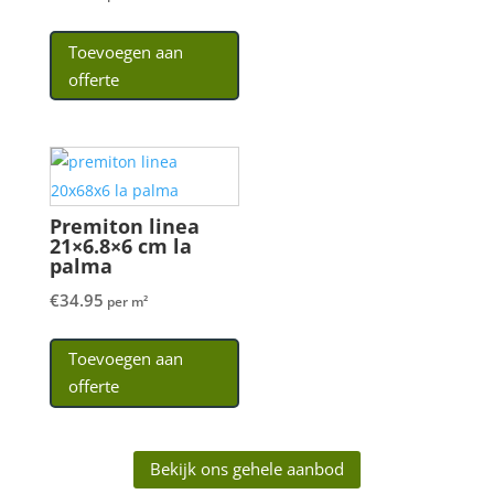
Toevoegen aan
offerte
Premiton linea
21×6.8×6 cm la
palma
€
34.95
per m²
Toevoegen aan
offerte
Bekijk ons gehele aanbod