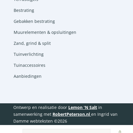
Bestrating
Gebakken bestrating
Muurelementen & opsluitingen
Zand, grind & split
Tuinverlichting
Tuinaccessoires
Aanbiedingen
Ontwerp en realisatie door
Lemon 'N Salt
in
samenwerking met
RobertPeterson.nl
en Ingrid van
Damme webteksten ©2026
Producten
zoeken
0