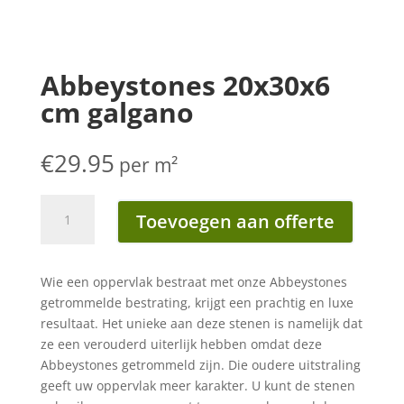
Abbeystones 20x30x6
cm galgano
€
29.95
per m²
Abbeystones
Toevoegen aan offerte
20x30x6
cm
galgano
Wie een oppervlak bestraat met onze Abbeystones
aantal
getrommelde bestrating, krijgt een prachtig en luxe
resultaat. Het unieke aan deze stenen is namelijk dat
ze een verouderd uiterlijk hebben omdat deze
Abbeystones getrommeld zijn. Die oudere uitstraling
geeft uw oppervlak meer karakter. U kunt de stenen