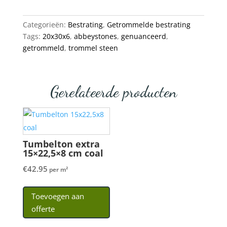
Categorieën:
Bestrating
,
Getrommelde bestrating
Tags:
20x30x6
,
abbeystones
,
genuanceerd
,
getrommeld
,
trommel steen
Gerelateerde producten
Tumbelton extra
15×22,5×8 cm coal
€
42.95
per m²
Toevoegen aan
offerte