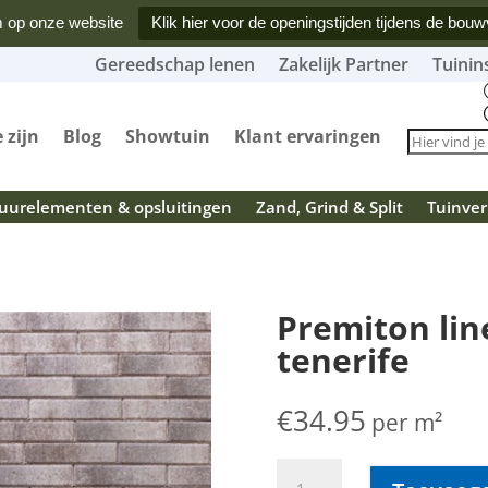
 op onze website
Klik hier voor de openingstijden tijdens de bouw
Gereedschap lenen
Zakelijk Partner
Tuinin
 zijn
Blog
Showtuin
Klant ervaringen
urelementen & opsluitingen
Zand, Grind & Split
Tuinver
Premiton lin
tenerife
€
34.95
per m²
Premiton