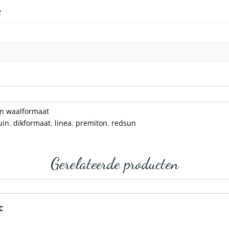
e
en waalformaat
uin
,
dikformaat
,
linea
,
premiton
,
redsun
Gerelateerde producten
c