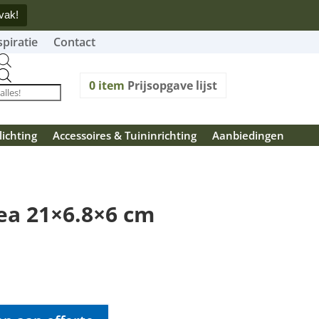
vak!
spiratie
Contact
Producten
zoeken
0
item
Prijsopgave lijst
lichting
Accessoires & Tuininrichting
Aanbiedingen
ea 21×6.8×6 cm