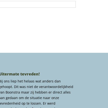
Uitermate tevreden!
Bij ons liep het helaas wat anders dan
gehoopt. Dit was niet de verantwoordelijkheid
van Boonstra maar zij hebben er direct alles
aan gedaan om de situatie naar onze
tevredenheid op te lossen. Er werd