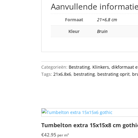
Aanvullende informati
Formaat
21×6,8 cm
Kleur
Bruin
Categorieën:
Bestrating
,
Klinkers, dikformaat 
Tags:
21x6.8x6
,
bestrating
,
bestrating oprit
,
br
Tumbelton extra 15x15x8 cm gothi
€
42.95
per m²