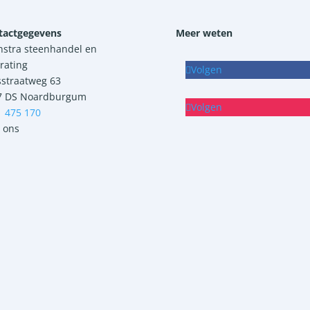
tactgegevens
Meer weten
nstra steenhandel en
rating
Volgen
sstraatweg 63
7 DS Noardburgum
Volgen
1 475 170
 ons