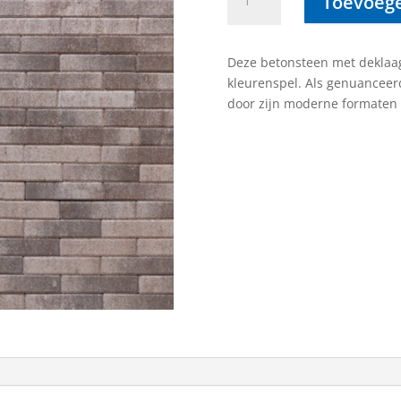
Toevoege
linea
21x6.8x6
cm
Deze betonsteen met deklaa
tenerife
kleurenspel. Als genuanceer
aantal
door zijn moderne formaten 