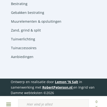
Bestrating
Gebakken bestrating
Muurelementen & opsluitingen
Zand, grind & split
Tuinverlichting
Tuinaccessoires
Aanbiedingen
Ontwerp en realisatie door
Lemon 'N Salt
in
samenwerking met
RobertPeterson.nl
en Ingrid van
Damme webteksten ©2026
Producten
zoeken
0