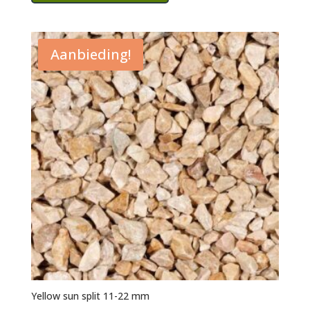
€275.00.
€235.00.
Aanbieding!
Yellow sun split 11-22 mm