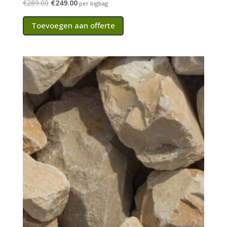
Oorspronkelijke
Huidige
€
289.00
€
249.00
per bigbag
prijs
prijs
Toevoegen aan offerte
was:
is:
€289.00.
€249.00.