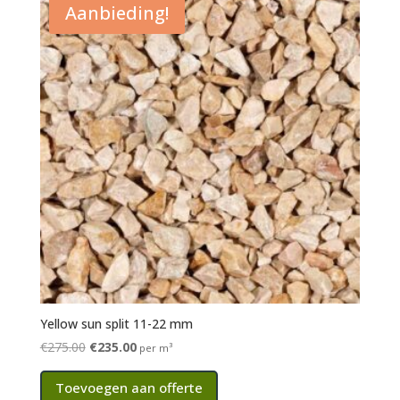
Aanbieding!
Yellow sun split 11-22 mm
Oorspronkelijke
Huidige
€
275.00
€
235.00
per m³
prijs
prijs
Toevoegen aan offerte
was:
is: