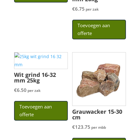
€
6.75
per zak
Toevoegen aan
offerte
Wit grind 16-32
mm 25kg
€
6.50
per zak
Toevoegen aan
Grauwacker 15-30
offerte
cm
€
123.75
per mbb