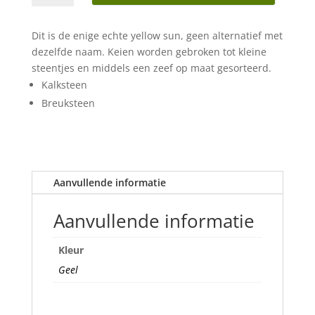
split
11-
Dit is de enige echte yellow sun, geen alternatief met
22
dezelfde naam. Keien worden gebroken tot kleine
mm
steentjes en middels een zeef op maat gesorteerd.
aantal
Kalksteen
Breuksteen
Aanvullende informatie
Aanvullende informatie
Kleur
Geel