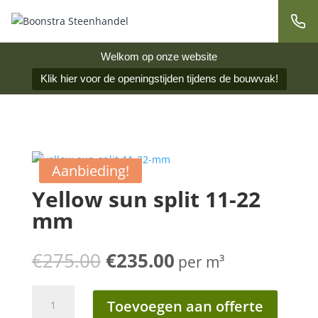
Welkom op onze website
Klik hier voor de openingstijden tijdens de bouwvak!
Aanbieding!
Yellow sun split 11-22
mm
Oorspronkelijke
Huidige
€
275.00
€
235.00
per m³
prijs
prijs
was:
is:
Yellow
€275.00.
€235.00.
Toevoegen aan offerte
sun