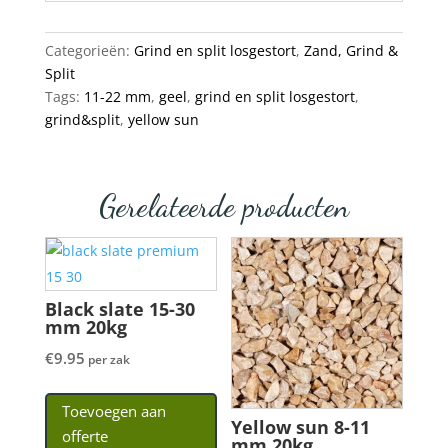
Categorieën:
Grind en split losgestort
,
Zand, Grind &
Split
Tags:
11-22 mm
,
geel
,
grind en split losgestort
,
grind&split
,
yellow sun
Gerelateerde producten
Black slate 15-30
mm 20kg
€
9.95
per zak
Toevoegen aan
Yellow sun 8-11
offerte
mm 20kg