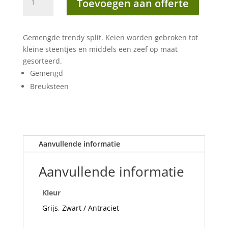
Toevoegen aan offerte
8-
16
mm
Gemengde trendy split. Keien worden gebroken tot
20kg
kleine steentjes en middels een zeef op maat
aantal
gesorteerd.
Gemengd
Breuksteen
Aanvullende informatie
Aanvullende informatie
Kleur
Grijs
,
Zwart / Antraciet