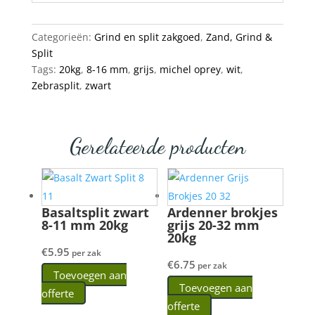
Categorieën:
Grind en split zakgoed
,
Zand, Grind &
Split
Tags:
20kg
,
8-16 mm
,
grijs
,
michel oprey
,
wit
,
Zebrasplit
,
zwart
Gerelateerde producten
Basaltsplit zwart
Ardenner brokjes
8-11 mm 20kg
grijs 20-32 mm
20kg
€
5.95
per zak
€
6.75
per zak
Toevoegen aan
Toevoegen aan
offerte
offerte