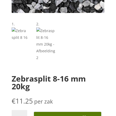
Zebrasplit 8-16 mm
20kg
€
11.25
per zak
Zebrasplit