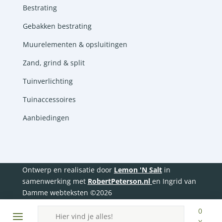
Bestrating
Gebakken bestrating
Muurelementen & opsluitingen
Zand, grind & split
Tuinverlichting
Tuinaccessoires
Aanbiedingen
Ontwerp en realisatie door
Lemon 'N Salt
in
samenwerking met
RobertPeterson.nl
en Ingrid van
Damme webteksten ©2026
Producten
0
zoeken