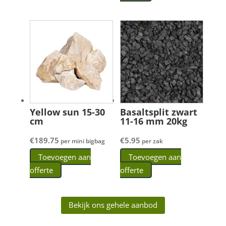
Yellow sun 15-30
Basaltsplit zwart
cm
11-16 mm 20kg
€
189.75
€
5.95
per mini bigbag
per zak
Toevoegen aan
Toevoegen aan
offerte
offerte
Bekijk ons gehele aanbod