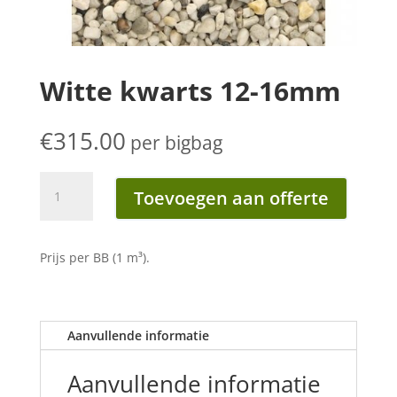
Witte kwarts 12-16mm
€
315.00
per bigbag
Witte
Toevoegen aan offerte
kwarts
12-
16mm
Prijs per BB (1 m³).
aantal
Aanvullende informatie
Aanvullende informatie