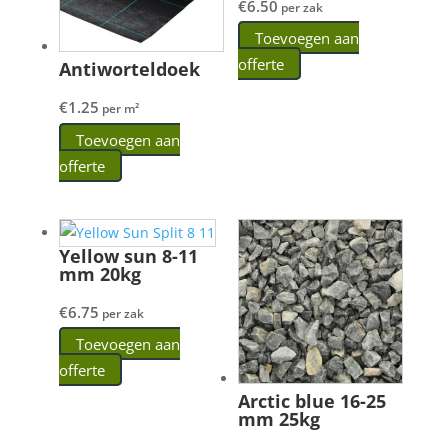
€
6.50
per zak
Toevoegen aan
offerte
Antiworteldoek
€
1.25
per m²
Toevoegen aan
offerte
Yellow sun 8-11
mm 20kg
€
6.75
per zak
Toevoegen aan
offerte
Arctic blue 16-25
mm 25kg