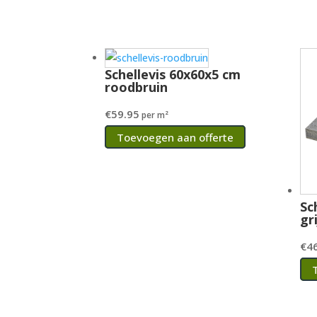
Schellevis 60x60x5 cm
roodbruin
€
59.95
per m²
Toevoegen aan offerte
Sc
gri
€
4