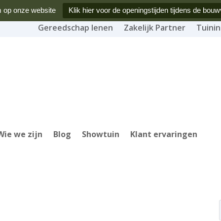
 op onze website
Klik hier voor de openingstijden tijdens de bouw
Gereedschap lenen
Zakelijk Partner
Tuinin
Wie we zijn
Blog
Showtuin
Klant ervaringen
Pro
zoe