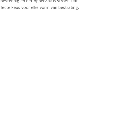
tbestendig en het oppervlak is stroef. Dat
fecte keus voor elke vorm van bestrating.