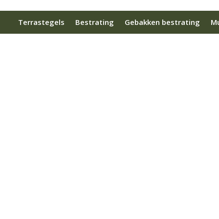
Terrastegels
Bestrating
Gebakken bestrating
Mu