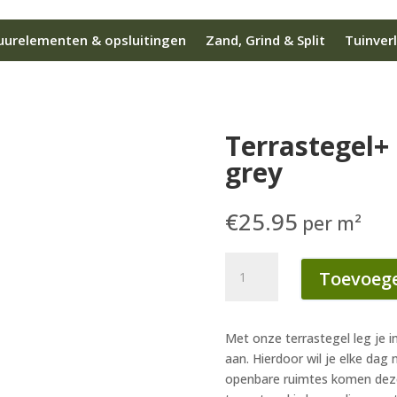
urelementen & opsluitingen
Zand, Grind & Split
Tuinverl
Terrastegel+
grey
€
25.95
per m²
Terrastegel+
Toevoege
60x60x4
cm
dark
Met onze terrastegel leg je i
grey
aan. Hierdoor wil je elke dag 
aantal
openbare ruimtes komen deze 