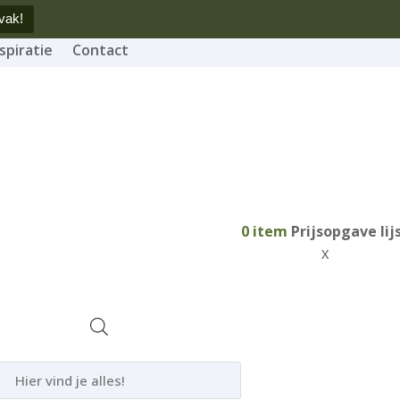
vak!
spiratie
Contact
0
item
Prijsopgave lij
X
ducten
ken