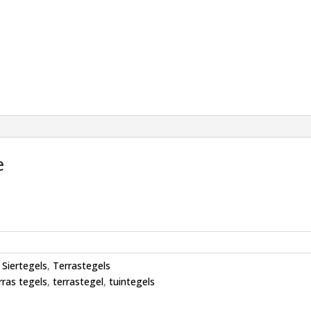
e
,
Siertegels
,
Terrastegels
rras tegels
,
terrastegel
,
tuintegels