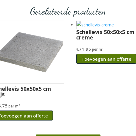
Gerelateerde producten
Schellevis 50x50x5 cm
creme
€
71.95
per m²
Toevoegen aan offerte
hellevis 50x50x5 cm
js
6.75
per m²
Toevoegen aan offerte