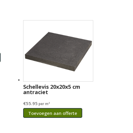
Schellevis 20x20x5 cm
antraciet
€
55.95
per m²
Toevoegen aan offerte