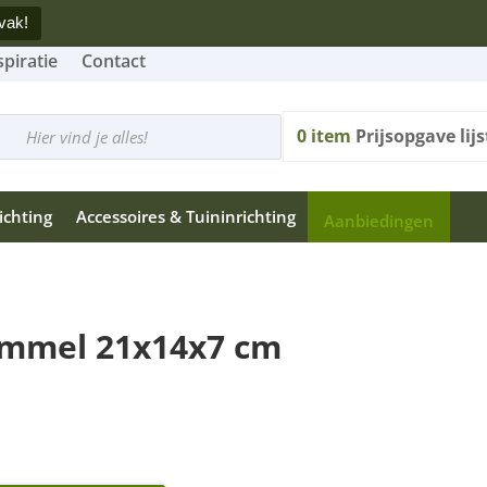
vak!
spiratie
Contact
cten
n
0
item
Prijsopgave lijs
ichting
Accessoires & Tuininrichting
Aanbiedingen
ommel 21x14x7 cm