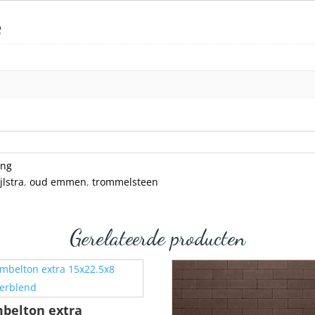
e
ing
ijlstra
,
oud emmen
,
trommelsteen
Gerelateerde producten
belton extra