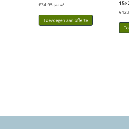
15×
€
34.95
per m²
€
42.
Toevoegen aan offerte
To