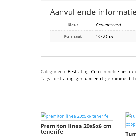
Aanvullende informati
Kleur
Genuanceerd
Formaat
14×21 cm
Categorieën:
Bestrating
,
Getrommelde bestrat
Tags:
bestrating
,
genuanceerd
,
getrommeld
,
k
Premiton linea 20x5x6 cm
tenerife
Tum