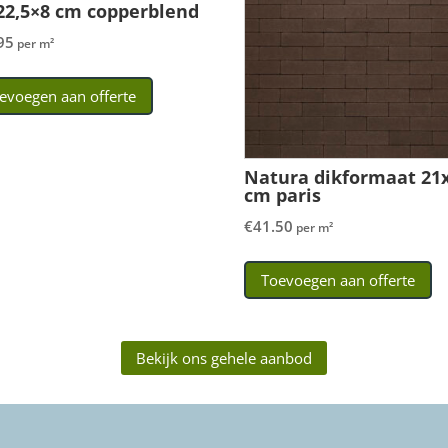
22,5×8 cm copperblend
95
per m²
evoegen aan offerte
Natura dikformaat 21
cm paris
€
41.50
per m²
Toevoegen aan offerte
Bekijk ons gehele aanbod