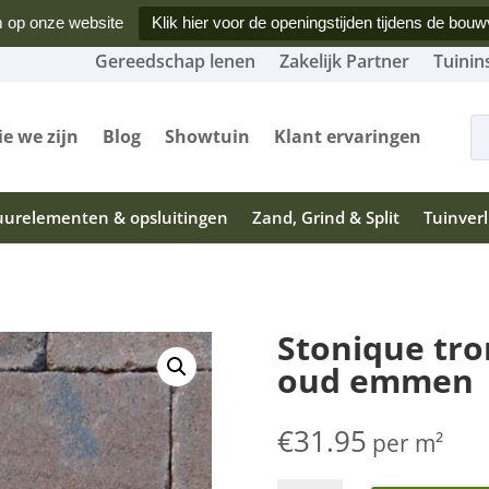
 op onze website
Klik hier voor de openingstijden tijdens de bouw
Gereedschap lenen
Zakelijk Partner
Tuinin
Produ
zoeke
e we zijn
Blog
Showtuin
Klant ervaringen
urelementen & opsluitingen
Zand, Grind & Split
Tuinverl
Stonique tr
oud emmen
€
31.95
per m²