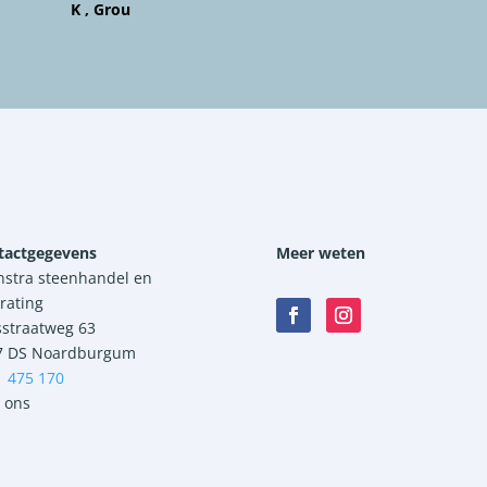
K , Grou
tactgegevens
Meer weten
nstra steenhandel en
rating
sstraatweg 63
7 DS Noardburgum
1 475 170
 ons