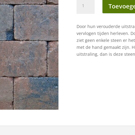
Stonique
Toevoege
trommel
21x14x7
cm
Door hun verouderde uitstra
oud
vervlogen tijden herleven. 
emmen
ziet geen enkele steen er hetz
aantal
met de hand gemaakt zijn. H
uitstraling, dan is deze steen