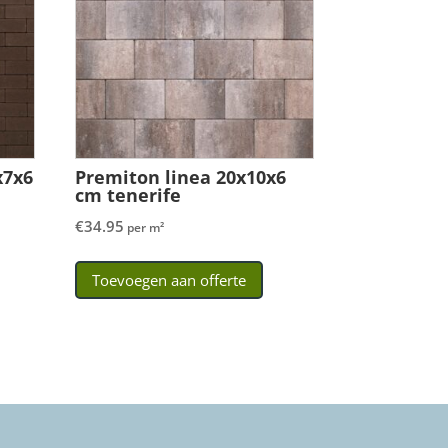
x7x6
Premiton linea 20x10x6
cm tenerife
€
34.95
per m²
Toevoegen aan offerte