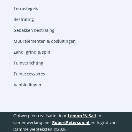
Terrastegels
Bestrating
Gebakken bestrating
Muurelementen & opsluitingen
Zand, grind & split
Tuinverlichting
Tuinaccessoires
Aanbiedingen
Ontwerp en realisatie door
Lemon 'N Salt
in
samenwerking met
RobertPeterson.nl
en Ingrid van
Damme webteksten ©2026