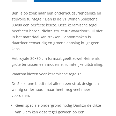
cm
earth
Ben je op zoek naar een onderhoudsvriendelijke én
sabbia
stijlvolle tuintegel? Dan is de VT Wonen Solostone
aantal
80×80 een perfecte keuze. Deze keramische tegel
heeft een harde, dichte structuur waardoor vuil niet
in het materiaal kan trekken. Schoonmaken is
daardoor eenvoudig en groene aanslag krijgt geen
kans.
Het royale 80×80 cm formaat geeft zowel kleine als
grote terrassen een moderne, ruimtelijke uitstraling.
Waarom kiezen voor keramische tegels?
De Solostone biedt niet alleen een strak design en
weinig onderhoud, maar heeft nog veel meer
voordelen:
Geen speciale ondergrond nodig Dankzij de dikte
van 3 cm kan deze tegel gewoon op een