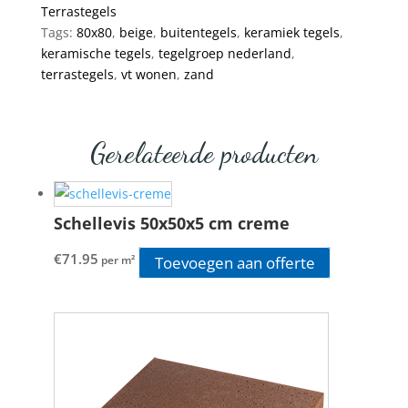
Terrastegels
Tags:
80x80
,
beige
,
buitentegels
,
keramiek tegels
,
keramische tegels
,
tegelgroep nederland
,
terrastegels
,
vt wonen
,
zand
Gerelateerde producten
Schellevis 50x50x5 cm creme
€
71.95
Toevoegen aan offerte
per m²