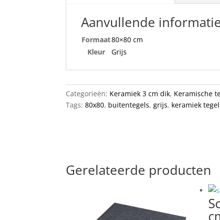
Aanvullende informati
Formaat
80×80 cm
Kleur
Grijs
Categorieën:
Keramiek 3 cm dik
,
Keramische t
Tags:
80x80
,
buitentegels
,
grijs
,
keramiek tegel
Gerelateerde producten
S
c