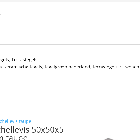
e
egels
,
Terrastegels
s
,
keramische tegels
,
tegelgroep nederland
,
terrastegels
,
vt wonen
chellevis 50x50x5
m taupe