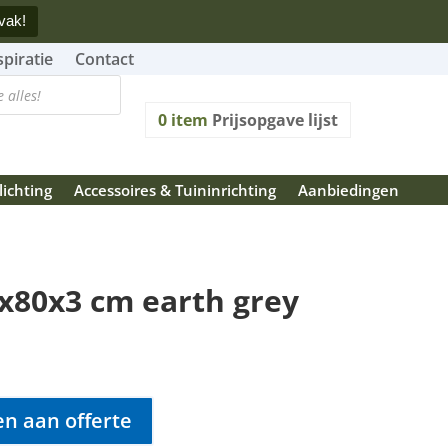
vak!
spiratie
Contact
0
item
Prijsopgave lijst
lichting
Accessoires & Tuininrichting
Aanbiedingen
x80x3 cm earth grey
n aan offerte