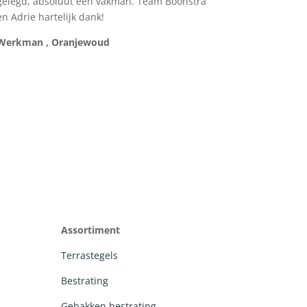
gelegd, absoluut een vakman. Team Boonstra
en Adrie hartelijk dank!
Werkman , Oranjewoud
Assortiment
Terrastegels
Bestrating
Gebakken bestrating