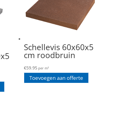
Schellevis 60x60x5
cm roodbruin
0x5
€
59.95
per m²
Toevoegen aan offerte