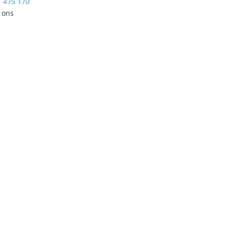
 475 170
 ons