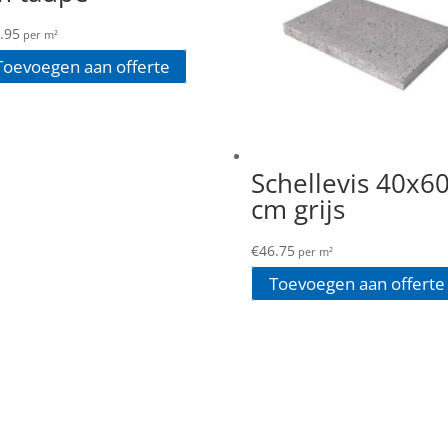
.95
per m²
Toevoegen aan offerte
Schellevis 40x6
cm grijs
€
46.75
per m²
Toevoegen aan offerte