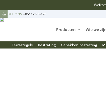
Welkom
BEL ONS
+0511-475-170
Producten
Wie we zij
Terrastegels
Bestrating
Gebakken bestrating
Mu