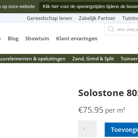
 op onze website
Klik hier voor de openingstijden tijdens de bouw
Gereedschap lenen
Zakelijk Partner
Tuinin
Producten
zoeken
n
Blog
Showtuin
Klant ervaringen
urelementen & opsluitingen
Zand, Grind & Split
Tuinver
Solostone 80
€
75.95
per m²
Solostone
Toevoege
80x80x3
cm