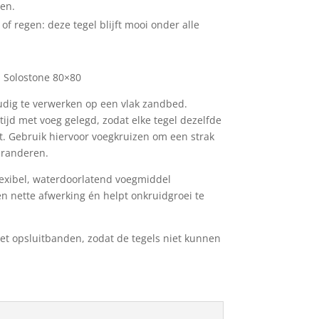
en.
of regen: deze tegel blijft mooi onder alle
 Solostone 80×80
udig te verwerken op een vlak zandbed.
ijd met voeg gelegd, zodat elke tegel dezelfde
t. Gebruik hiervoor voegkruizen om een strak
garanderen.
lexibel, waterdoorlatend voegmiddel
en nette afwerking én helpt onkruidgroei te
t opsluitbanden, zodat de tegels niet kunnen