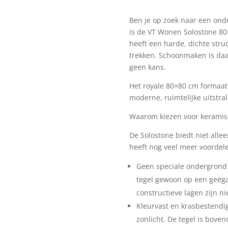
earth
Ben je op zoek naar een onde
grey
is de VT Wonen Solostone 80
aantal
heeft een harde, dichte stru
trekken. Schoonmaken is daa
geen kans.
Het royale 80×80 cm formaat 
moderne, ruimtelijke uitstral
Waarom kiezen voor keramis
De Solostone biedt niet all
heeft nog veel meer voordel
Geen speciale ondergrond 
tegel gewoon op een geëga
constructieve lagen zijn ni
Kleurvast en krasbestendig
zonlicht. De tegel is boven