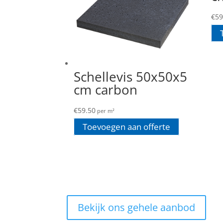
€
59
Schellevis 50x50x5
cm carbon
€
59.50
per m²
Toevoegen aan offerte
Bekijk ons gehele aanbod