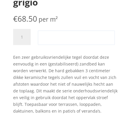
grigio
€
68.50
per m²
Solido
Toevoegen aan offerte
ceramica
60x60x3
cm
Een zeer gebruiksvriendelijke tegel doordat deze
cittadella
eenvoudig in een (gestabiliseerd) zandbed kan
grigio
worden verwerkt. De hard gebakken 3 centimeter
aantal
dikke keramische tegels zullen vuil en vocht van zich
afstoten waardoor het niet of nauwelijks hecht aan
de toplaag. Dit maakt de serie onderhoudsvriendelijk
en veilig in gebruik doordat het oppervlak stroef
blijft. Toepasbaar voor terrassen, looppaden,
daktuinen, balkons en in patio’s of veranda’s.