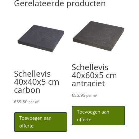
Gerelateerde producten
Schellevis
Schellevis
40x60x5 cm
40x40x5 cm
antraciet
carbon
€
55.95
per m²
€
59.50
per m²
Toevoegen aan
Toevoegen aan
offerte
offerte