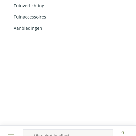
Tuinverlichting
Tuinaccessoires
Aanbiedingen
Ontwerp en realisatie door
Lemon 'N Salt
in
samenwerking met
RobertPeterson.nl
en Ingrid van
Damme webteksten ©2026
Producten
0
zoeken