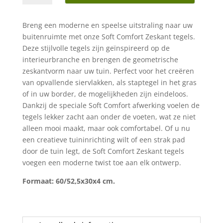
zeskant
60/52,5x30x4
Breng een moderne en speelse uitstraling naar uw
cm
buitenruimte met onze Soft Comfort Zeskant tegels.
ivory
Deze stijlvolle tegels zijn geïnspireerd op de
aantal
interieurbranche en brengen de geometrische
zeskantvorm naar uw tuin. Perfect voor het creëren
van opvallende siervlakken, als staptegel in het gras
of in uw border, de mogelijkheden zijn eindeloos.
Dankzij de speciale Soft Comfort afwerking voelen de
tegels lekker zacht aan onder de voeten, wat ze niet
alleen mooi maakt, maar ook comfortabel. Of u nu
een creatieve tuininrichting wilt of een strak pad
door de tuin legt, de Soft Comfort Zeskant tegels
voegen een moderne twist toe aan elk ontwerp.
Formaat: 60/52,5x30x4 cm.