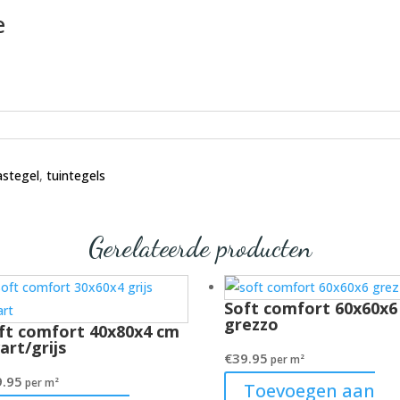
e
astegel
,
tuintegels
Gerelateerde producten
Soft comfort 60x60x6
grezzo
ft comfort 40x80x4 cm
art/grijs
€
39.95
per m²
9.95
per m²
Toevoegen aan