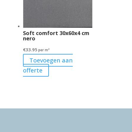
Soft comfort 30x60x4 cm
nero
€
33.95
per m²
Toevoegen aan
offerte