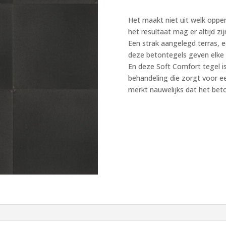
cm
Het maakt niet uit welk oppe
nero
het resultaat mag er altijd zij
aantal
Een strak aangelegd terras, e
deze betontegels geven elke 
En deze Soft Comfort tegel is
behandeling die zorgt voor ee
merkt nauwelijks dat het beto