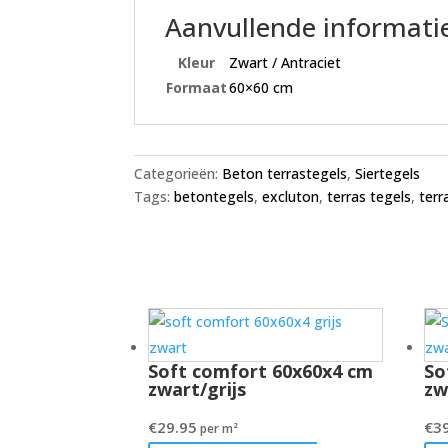
Aanvullende informati
Kleur
Zwart / Antraciet
Formaat
60×60 cm
Categorieën:
Beton terrastegels
,
Siertegels
Tags:
betontegels
,
excluton
,
terras tegels
,
terr
Soft comfort 60x60x4 cm
So
zwart/grijs
zw
€
29.95
€
3
per m²