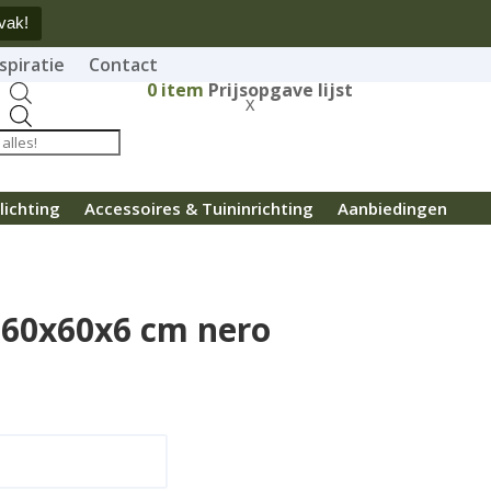
vak!
spiratie
Contact
0
item
Prijsopgave lijst
X
Producten
zoeken
lichting
Accessoires & Tuininrichting
Aanbiedingen
 60x60x6 cm nero
n aan offerte