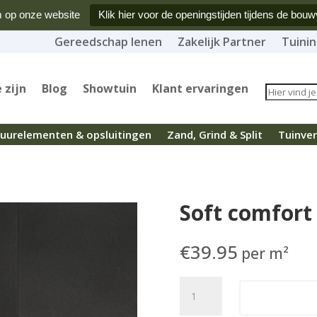
 op onze website
Klik hier voor de openingstijden tijdens de bouw
Gereedschap lenen
Zakelijk Partner
Tuinin
 zijn
Blog
Showtuin
Klant ervaringen
uurelementen & opsluitingen
Zand, Grind & Split
Tuinver
Soft comfort
€
39.95
per m²
Soft
Toevoege
comfort
60x60x6