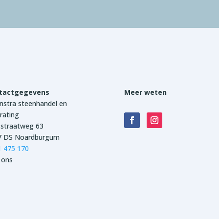
tactgegevens
Meer weten
stra steenhandel en
rating
sstraatweg 63
7 DS Noardburgum
1 475 170
 ons