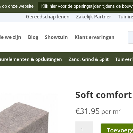
 op onze website
Klik hier voor de openingstijden tijdens de bouw
Gereedschap lenen
Zakelijk Partner
Tuinin
Produ
zoeke
e we zijn
Blog
Showtuin
Klant ervaringen
urelementen & opsluitingen
Zand, Grind & Split
Tuinverl
Soft comfort
€
31.95
per m²
Soft
Toevoege
comfort