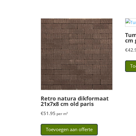
Tum
cm 
€
42.
To
Retro natura dikformaat
21x7x8 cm old paris
€
51.95
per m²
Toevoegen aan offerte