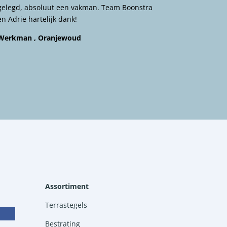
gelegd, absoluut een vakman. Team Boonstra
en Adrie hartelijk dank!
Werkman , Oranjewoud
Assortiment
Terrastegels
Bestrating