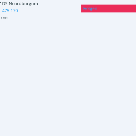
7 DS Noardburgum
Volgen
1 475 170
 ons