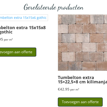
Gerelateerde producten
belton extra 15x15x8
gothic
95
per m²
evoegen aan offerte
Tumbelton extra
15×22,5×8 cm kilimanj
€
42.95
per m²
Toevoegen aan offerte