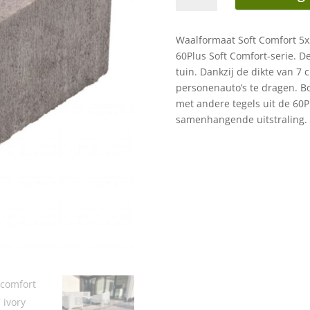
20x5x7
cm
Waalformaat Soft Comfort 5x2
ivory
60Plus Soft Comfort-serie. De
aantal
tuin. Dankzij de dikte van 7 
personenauto’s te dragen. Bo
met andere tegels uit de 60Plu
samenhangende uitstraling.