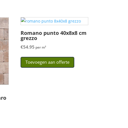
Romano punto 40x8x8 cm
grezzo
€
54.95
per m²
Toevoegen aan offerte
aro