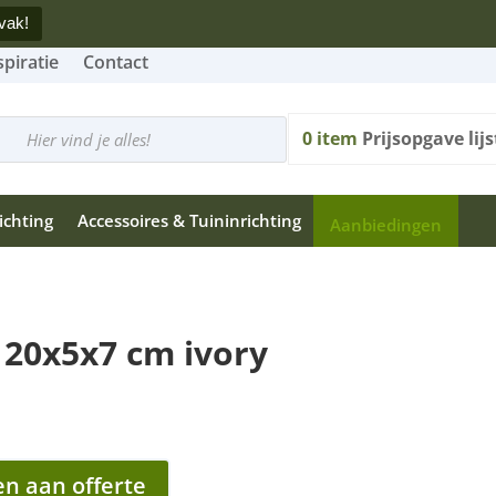
vak!
spiratie
Contact
cten
n
0
item
Prijsopgave lijs
ichting
Accessoires & Tuininrichting
Aanbiedingen
 20x5x7 cm ivory
n aan offerte