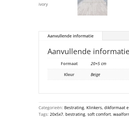
Aanvullende informatie
Aanvullende informati
Formaat
20×5 cm
Kleur
Beige
Categorieën:
Bestrating
,
Klinkers, dikformaat 
Tags:
20x5x7
,
bestrating
,
soft comfort
,
waalfor