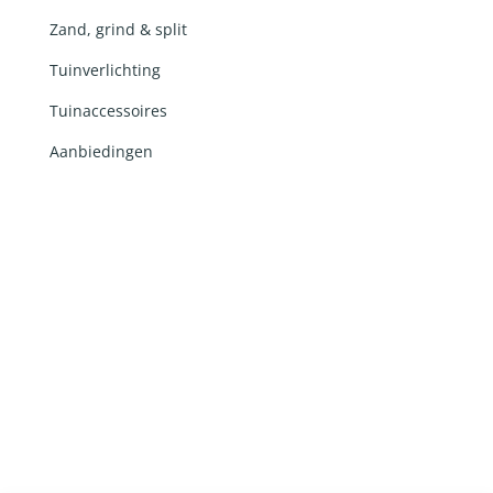
Zand, grind & split
Tuinverlichting
Tuinaccessoires
Aanbiedingen
Ontwerp en realisatie door
Lemon 'N Salt
in
samenwerking met
RobertPeterson.nl
en Ingrid van
Damme webteksten ©2026