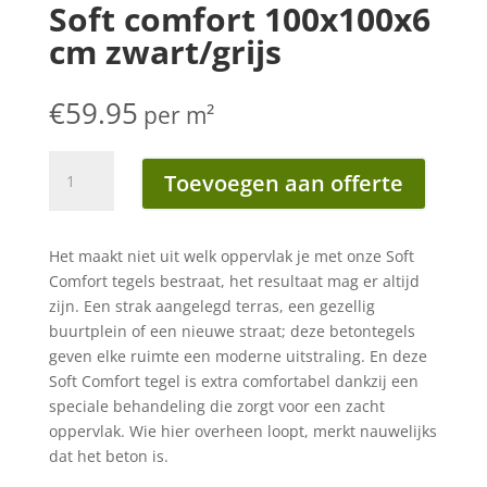
Soft comfort 100x100x6
cm zwart/grijs
€
59.95
per m²
Soft
Toevoegen aan offerte
comfort
100x100x6
cm
Het maakt niet uit welk oppervlak je met onze Soft
zwart/grijs
Comfort tegels bestraat, het resultaat mag er altijd
aantal
zijn. Een strak aangelegd terras, een gezellig
buurtplein of een nieuwe straat; deze betontegels
geven elke ruimte een moderne uitstraling. En deze
Soft Comfort tegel is extra comfortabel dankzij een
speciale behandeling die zorgt voor een zacht
oppervlak. Wie hier overheen loopt, merkt nauwelijks
dat het beton is.