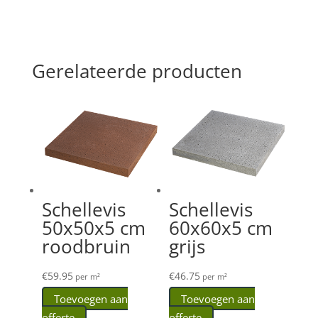
Gerelateerde producten
Schellevis
Schellevis
50x50x5 cm
60x60x5 cm
roodbruin
grijs
€
59.95
€
46.75
per m²
per m²
Toevoegen aan
Toevoegen aan
offerte
offerte