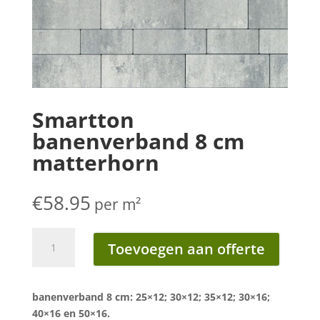
Smartton
banenverband 8 cm
matterhorn
€
58.95
per m²
Smartton
Toevoegen aan offerte
banenverband
8
cm
banenverband 8 cm: 25×12; 30×12; 35×12; 30×16;
matterhorn
40×16 en 50×16.
aantal