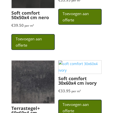
€
33.95
per m²
Soft comfort
Toevoegen aan
50x50x4 cm nero
offerte
€
39.50
per m²
Toevoegen aan
offerte
Soft comfort
30x60x4 cm ivory
€
33.95
per m²
Toevoegen aan
Terrastegel+
offerte
60x60x4 cm