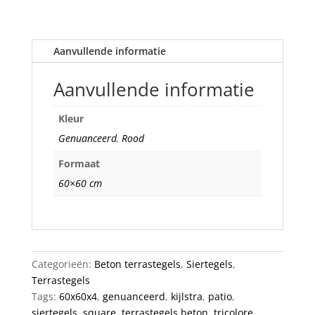
Aanvullende informatie
Aanvullende informatie
Kleur
Genuanceerd
,
Rood
Formaat
60×60 cm
Categorieën:
Beton terrastegels
,
Siertegels
,
Terrastegels
Tags:
60x60x4
,
genuanceerd
,
kijlstra
,
patio
,
siertegels
,
square
,
terrastegels beton
,
tricolore