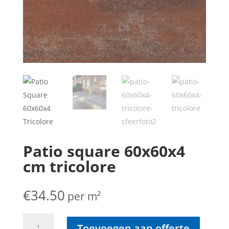
Patio square 60x60x4
cm tricolore
€
34.50
per m²
Patio
Toevoegen aan offerte