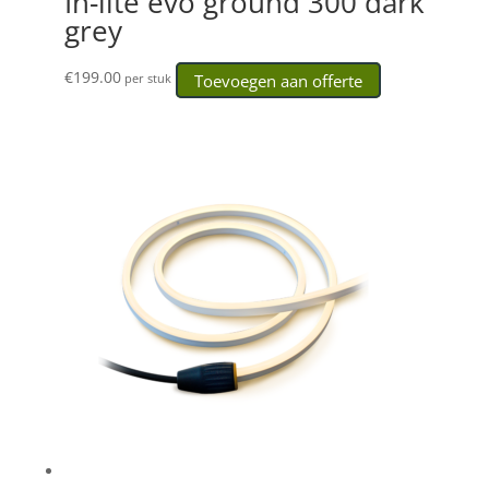
In-lite evo ground 300 dark
grey
€
199.00
Toevoegen aan offerte
per stuk