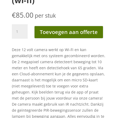
(wi-fi)
€
85.00
per stuk
Lightpro
Toevoegen aan offerte
camera
smart
(wi-
Deze 12 volt camera werkt op Wi-Fi en kan
fi)
gemakkelijk met ons systeem gecombineerd worden.
aantal
De 2 megapixel camera detecteert beweging tot 10
meter en heeft een detectiehoek van 65 graden. Via
een Cloud-abonnement kun je de gegevens opslaan,
daarnaast is het mogelijk om een micro SD-kaart
(niet meegeleverd) toe te voegen voor extra
geheugen. Kijk beelden terug via de app of praat
met de persoon bij jouw voordeur via onze camera!
De camera maakt gebruik van IR nachtzicht. Dankzij
de geïntegreerde PIR-bewegingssensor zullen de
lampen bij beweging aangaan. Alles eenvoudig in te