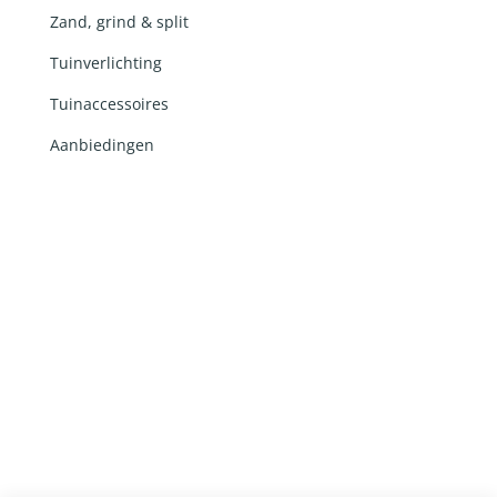
Zand, grind & split
Tuinverlichting
Tuinaccessoires
Aanbiedingen
Ontwerp en realisatie door
Lemon 'N Salt
in
samenwerking met
RobertPeterson.nl
en Ingrid van
Damme webteksten ©2026